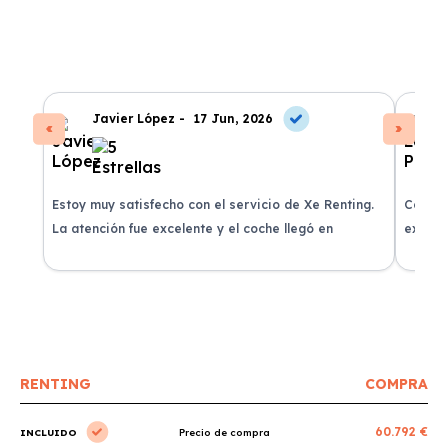
Javier López -
17 Jun, 2026
Estoy muy satisfecho con el servicio de Xe Renting.
Contra
La atención fue excelente y el coche llegó en
experie
perfectas condiciones.
recomi
RENTING
COMPRA
60.792 €
INCLUIDO
Precio de compra