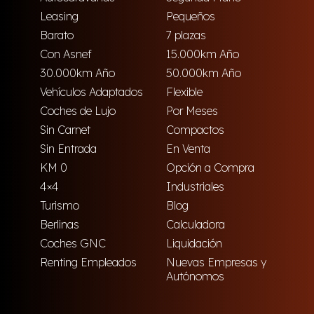
Leasing
Pequeños
Barato
7 plazas
Con Asnef
15.000km Año
30.000km Año
50.000km Año
Vehículos Adaptados
Flexible
Coches de Lujo
Por Meses
Sin Carnet
Compactos
Sin Entrada
En Venta
KM 0
Opción a Compra
4×4
Industriales
Turismo
Blog
Berlinas
Calculadora
Coches GNC
Liquidación
Renting Empleados
Nuevas Empresas y
Autónomos