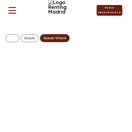
PEDIR
PRESUPUESTO
Suzuki
Suzuki Vitara
SUZUKI Vitara S2
110CV MHEV II
311€/Mes
Desde:
+ IVA
Híbrido
Manual
129cv
ECO