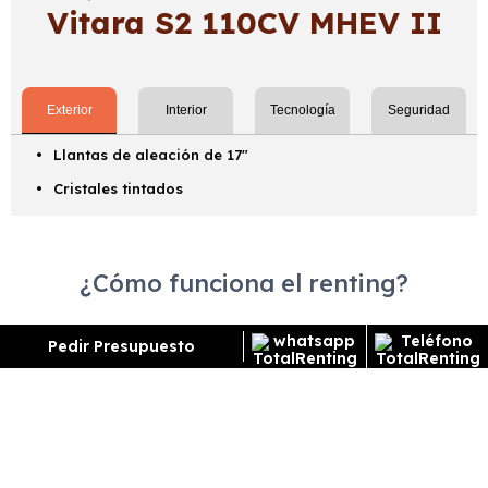
Vitara S2 110CV MHEV II
Exterior
Interior
Tecnología
Seguridad
Llantas de aleación de 17"
Cristales tintados
¿Cómo funciona el renting?
Pedir Presupuesto
ENCUENTRA TU FAVORITO
Escoge el vehículo de renting que quieres para
conocer toda la información y características del