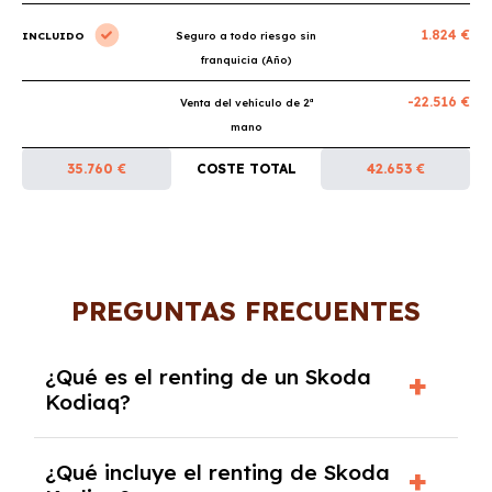
1.824 €
INCLUIDO
Seguro a todo riesgo sin
franquicia (Año)
-22.516 €
Venta del vehículo de 2ª
mano
35.760 €
COSTE TOTAL
42.653 €
PREGUNTAS FRECUENTES
¿Qué es el renting de un Skoda
Kodiaq?
El renting de un Skoda Kodiaq es un contrato
¿Qué incluye el renting de Skoda
de alquiler a largo plazo en el que pagas una