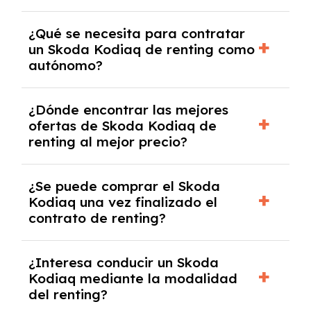
Necesitarás el CIF de la empresa,
¿Qué se necesita para contratar
documentación financiera y, en algunos
un Skoda Kodiaq de renting como
casos, un informe de solvencia de la empresa
autónomo?
y un pago inicial.
Se necesita DNI/NIE, alta en el régimen de
¿Dónde encontrar las mejores
autónomos, justificante de ingresos y, en
ofertas de Skoda Kodiaq de
algunos casos, un informe fiscal y un pago
renting al mejor precio?
inicial.
En nuestra página web podrás encontrar las
¿Se puede comprar el Skoda
mejores ofertas de vehículos de renting con
Kodiaq una vez finalizado el
todos los gastos incluidos y sin pagar
contrato de renting?
entradas.
Sí, en algunos casos, al final del contrato de
¿Interesa conducir un Skoda
renting se puede adquirir el coche. En este
Kodiaq mediante la modalidad
caso tendrán que analizar los años, la
del renting?
cantidad de kilómetros recorridos y el coste