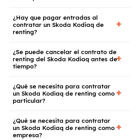
acordado.
Con el renting podrás disfrutar de un Skoda
¿Hay que pagar entradas al
Kodiaq con el seguro a todo riesgo sin
contratar un Skoda Kodiaq de
franquicia incluido dentro de las cuotas
renting?
mensuales.
No, con el renting tienes la ventaja de que no
¿Se puede cancelar el contrato de
tendrás que pagar ningún tipo de entrada
renting del Skoda Kodiaq antes de
salvo en casos que lo exija el proveedor
tiempo?
debido al resultado del estudio de viabilidad
económica.
Generalmente, puedes rescindir el contrato,
¿Qué se necesita para contratar
pero puede haber penalizaciones por
un Skoda Kodiaq de renting como
cancelación anticipada. Es importante revisar
particular?
las condiciones del contrato y hablar con un
experto que te asesore.
Se requiere DNI/NIE, justificante de ingresos
¿Qué se necesita para contratar
y, en algunos casos, una consulta de solvencia
un Skoda Kodiaq de renting como
crediticia y un pago inicial.
empresa?