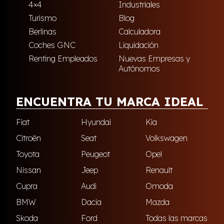
4×4
Industriales
Turismo
Blog
Berlinas
Calculadora
Coches GNC
Liquidación
Renting Empleados
Nuevas Empresas y
Autónomos
ENCUENTRA TU MARCA IDEAL
Fiat
Hyundai
Kia
Citroën
Seat
Volkswagen
Toyota
Peugeot
Opel
Nissan
Jeep
Renault
Cupra
Audi
Omoda
BMW
Dacia
Mazda
Skoda
Ford
Todas las marcas