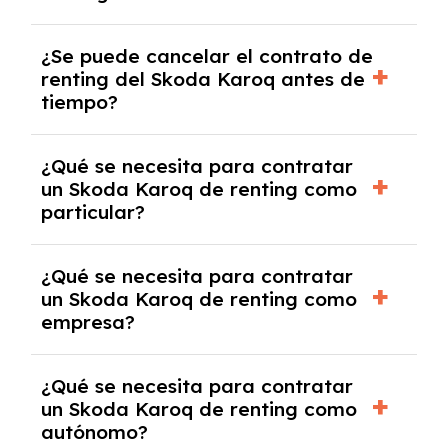
No, con el renting tienes la ventaja de que no
¿Se puede cancelar el contrato de
tendrás que pagar ningún tipo de entrada
renting del Skoda Karoq antes de
salvo en casos que lo exija el proveedor
tiempo?
debido al resultado del estudio de viabilidad
económica.
Generalmente, puedes rescindir el contrato,
¿Qué se necesita para contratar
pero puede haber penalizaciones por
un Skoda Karoq de renting como
cancelación anticipada. Es importante revisar
particular?
las condiciones del contrato y hablar con un
experto que te asesore.
Se requiere DNI/NIE, justificante de ingresos
¿Qué se necesita para contratar
y, en algunos casos, una consulta de solvencia
un Skoda Karoq de renting como
crediticia y un pago inicial.
empresa?
Necesitarás el CIF de la empresa,
¿Qué se necesita para contratar
documentación financiera y, en algunos
un Skoda Karoq de renting como
casos, un informe de solvencia de la empresa
autónomo?
y un pago inicial.