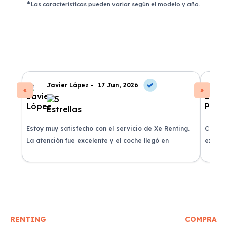
Las características pueden variar según el modelo y año.
Javier López -
17 Jun, 2026
Estoy muy satisfecho con el servicio de Xe Renting.
Contra
La atención fue excelente y el coche llegó en
experie
perfectas condiciones.
recomi
RENTING
COMPRA