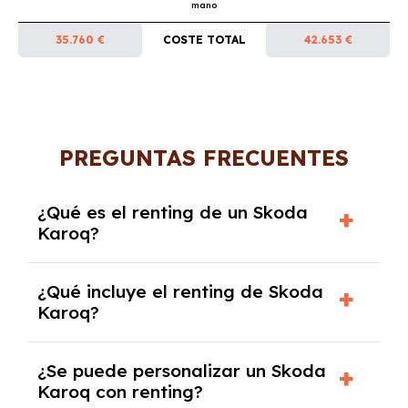
mano
35.760 €
COSTE TOTAL
42.653 €
PREGUNTAS FRECUENTES
¿Qué es el renting de un Skoda
Karoq?
El renting de un Skoda Karoq es un contrato
¿Qué incluye el renting de Skoda
de alquiler a largo plazo en el que pagas una
Karoq?
cuota mensual fija por el uso del coche
durante un periodo determinado,
El renting incluye el uso y disfrute del coche,
generalmente entre 2 y 5 años.
¿Se puede personalizar un Skoda
seguro a todo riesgo, mantenimiento,
Karoq con renting?
reparaciones, impuestos, asistencia en