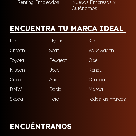
Renting Empleados
Nuevas Empresas y
Autónomos
ENCUENTRA TU MARCA IDEAL
Fiat
Hyundai
Kia
Citroën
Seat
Volkswagen
Toyota
Peugeot
Opel
Nissan
Jeep
Renault
Cupra
Audi
Omoda
BMW
Dacia
Mazda
Skoda
Ford
Todas las marcas
ENCUÉNTRANOS