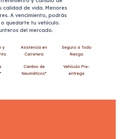
antenimiento y cambio de
u calidad de vida. Menores
eres. A vencimiento, podrás
r o quedarte tu vehículo.
punteros del mercado.
n y
Asistencia en
Seguro a Todo
nto
Carretera
Riesgo
a
Cambio de
Vehículo Pre-
*
Neumáticos*
entrega