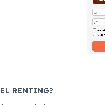
PAR
He le
Quier
 EL RENTING?