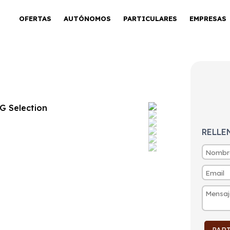
OFERTAS
AUTÓNOMOS
PARTICULARES
EMPRESAS
ection TSI 1.0 DSG
RELLE
tintivo
Puertas
Emisiones
Consumo
C
5
125g/Km
5,6l/100km