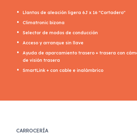
Llantas de aleación ligera 6J x 16 "Cortadero"
Climatronic bizona
Selector de modos de conducción
Acceso y arranque sin llave
Ayuda de aparcamiento trasero + trasera con cám
de visión trasera
SmartLink + con cable e inalámbrico
CARROCERÍA