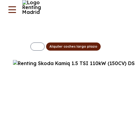
Alquiler coches largo plazo
Skoda Kamiq Sel
293€/Mes
Desde:
+ IVA
Combustible
Transmisión
Motor
Dis
Gasolina
Automático
115cv