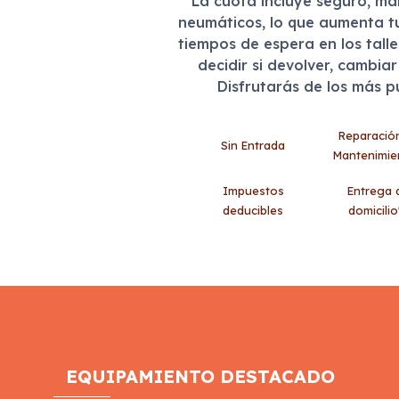
La cuota incluye seguro, m
neumáticos, lo que aumenta t
tiempos de espera en los tall
decidir si devolver, cambia
Disfrutarás de los más 
Reparació
Sin Entrada
Mantenimie
Impuestos
Entrega 
deducibles
domicilio
EQUIPAMIENTO DESTACADO