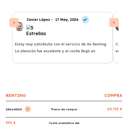
Javier López -
17 May, 2026
Estoy muy satisfecho con el servicio de Xe Renting.
Contra
La atención fue excelente y el coche llegó en
experie
perfectas condiciones.
recomi
RENTING
COMPRA
60.792 €
INCLUIDO
Precio de compra
596 €
Cuota orientativa del