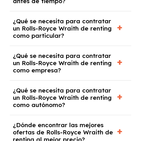
antes de tiempo?
debido al resultado del estudio de viabilidad
económica.
Generalmente, puedes rescindir el contrato,
¿Qué se necesita para contratar
pero puede haber penalizaciones por
un Rolls-Royce Wraith de renting
cancelación anticipada. Es importante revisar
como particular?
las condiciones del contrato y hablar con un
experto que te asesore.
Se requiere DNI/NIE, justificante de ingresos
¿Qué se necesita para contratar
y, en algunos casos, una consulta de solvencia
un Rolls-Royce Wraith de renting
crediticia y un pago inicial.
como empresa?
Necesitarás el CIF de la empresa,
¿Qué se necesita para contratar
documentación financiera y, en algunos
un Rolls-Royce Wraith de renting
casos, un informe de solvencia de la empresa
como autónomo?
y un pago inicial.
Se necesita DNI/NIE, alta en el régimen de
¿Dónde encontrar las mejores
autónomos, justificante de ingresos y, en
ofertas de Rolls-Royce Wraith de
algunos casos, un informe fiscal y un pago
renting al mejor precio?