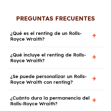
PREGUNTAS FRECUENTES
¿Qué es el renting de un Rolls-
Royce Wraith?
El renting de un Rolls-Royce Wraith es un
¿Qué incluye el renting de Rolls-
contrato de alquiler a largo plazo en el que
Royce Wraith?
pagas una cuota mensual fija por el uso del
coche durante un periodo determinado,
El renting incluye el uso y disfrute del coche,
generalmente entre 2 y 5 años.
¿Se puede personalizar un Rolls-
seguro a todo riesgo, mantenimiento,
Royce Wraith con renting?
reparaciones, impuestos, asistencia en
carretera y gestión de la documentación.
Sí, puedes personalizar el coche con ciertas
¿Cuánto dura la permanencia del
opciones y equipamiento adicional, siempre y
Rolls-Royce Wraith?
cuando lo pactes con la empresa de renting.