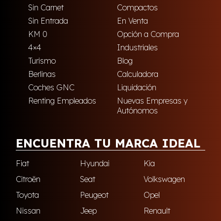
Sin Carnet
Compactos
Sin Entrada
En Venta
KM 0
Opción a Compra
4×4
Industriales
Turismo
Blog
Berlinas
Calculadora
Coches GNC
Liquidación
Renting Empleados
Nuevas Empresas y
Autónomos
ENCUENTRA TU MARCA IDEAL
Fiat
Hyundai
Kia
Citroën
Seat
Volkswagen
Toyota
Peugeot
Opel
Nissan
Jeep
Renault