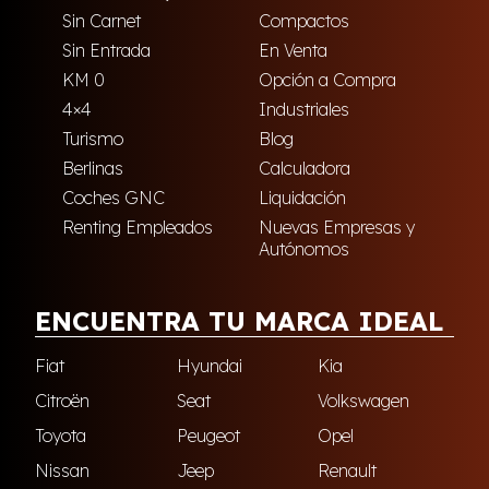
Sin Carnet
Compactos
Sin Entrada
En Venta
KM 0
Opción a Compra
4×4
Industriales
Turismo
Blog
Berlinas
Calculadora
Coches GNC
Liquidación
Renting Empleados
Nuevas Empresas y
Autónomos
ENCUENTRA TU MARCA IDEAL
Fiat
Hyundai
Kia
Citroën
Seat
Volkswagen
Toyota
Peugeot
Opel
Nissan
Jeep
Renault