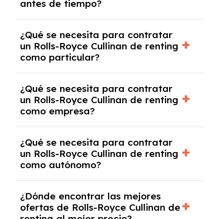
antes de tiempo?
debido al resultado del estudio de viabilidad
económica.
Generalmente, puedes rescindir el contrato,
¿Qué se necesita para contratar
pero puede haber penalizaciones por
un Rolls-Royce Cullinan de renting
cancelación anticipada. Es importante revisar
como particular?
las condiciones del contrato y hablar con un
experto que te asesore.
Se requiere DNI/NIE, justificante de ingresos
¿Qué se necesita para contratar
y, en algunos casos, una consulta de solvencia
un Rolls-Royce Cullinan de renting
crediticia y un pago inicial.
como empresa?
Necesitarás el CIF de la empresa,
¿Qué se necesita para contratar
documentación financiera y, en algunos
un Rolls-Royce Cullinan de renting
casos, un informe de solvencia de la empresa
como autónomo?
y un pago inicial.
Se necesita DNI/NIE, alta en el régimen de
¿Dónde encontrar las mejores
autónomos, justificante de ingresos y, en
ofertas de Rolls-Royce Cullinan de
algunos casos, un informe fiscal y un pago
renting al mejor precio?