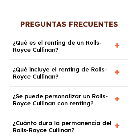
PREGUNTAS FRECUENTES
¿Qué es el renting de un Rolls-
Royce Cullinan?
El renting de un Rolls-Royce Cullinan es un
¿Qué incluye el renting de Rolls-
contrato de alquiler a largo plazo en el que
Royce Cullinan?
pagas una cuota mensual fija por el uso del
coche durante un periodo determinado,
El renting incluye el uso y disfrute del coche,
generalmente entre 2 y 5 años.
¿Se puede personalizar un Rolls-
seguro a todo riesgo, mantenimiento,
Royce Cullinan con renting?
reparaciones, impuestos, asistencia en
carretera y gestión de la documentación.
Sí, puedes personalizar el coche con ciertas
¿Cuánto dura la permanencia del
opciones y equipamiento adicional, siempre y
Rolls-Royce Cullinan?
cuando lo pactes con la empresa de renting.