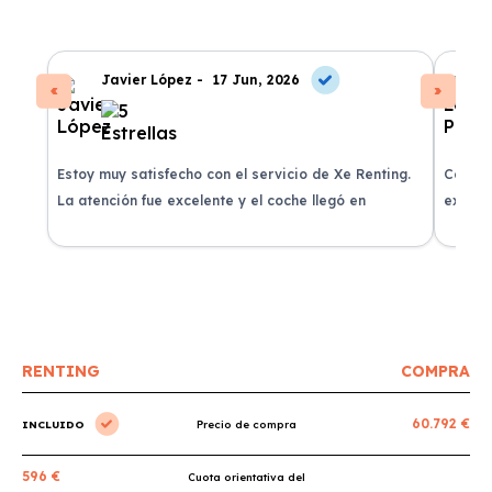
Javier López -
17 Jun, 2026
Estoy muy satisfecho con el servicio de Xe Renting.
Contra
La atención fue excelente y el coche llegó en
experie
perfectas condiciones.
recomi
RENTING
COMPRA
60.792 €
INCLUIDO
Precio de compra
596 €
Cuota orientativa del