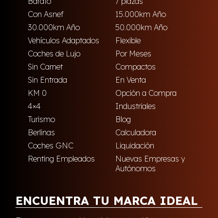
Barato
7 plazas
Con Asnef
15.000km Año
30.000km Año
50.000km Año
Vehículos Adaptados
Flexible
Coches de Lujo
Por Meses
Sin Carnet
Compactos
Sin Entrada
En Venta
KM 0
Opción a Compra
4×4
Industriales
Turismo
Blog
Berlinas
Calculadora
Coches GNC
Liquidación
Renting Empleados
Nuevas Empresas y
Autónomos
ENCUENTRA TU MARCA IDEAL