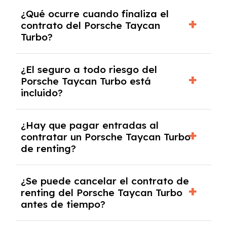
El número de kilómetros está limitado por el
¿Qué ocurre cuando finaliza el
contrato y puede variar entre 10,000 y
contrato del Porsche Taycan
30,000 km anuales. Si excedes ese límite,
Turbo?
puede haber un cargo adicional.
Al finalizar el contrato, puedes devolver el
¿El seguro a todo riesgo del
coche, renovarlo por uno nuevo o, en algunos
Porsche Taycan Turbo está
casos, comprarlo a un precio previamente
incluido?
acordado.
Con el renting podrás disfrutar de un Porsche
¿Hay que pagar entradas al
Taycan Turbo con el seguro a todo riesgo sin
contratar un Porsche Taycan Turbo
franquicia incluido dentro de las cuotas
de renting?
mensuales.
No, con el renting tienes la ventaja de que no
¿Se puede cancelar el contrato de
tendrás que pagar ningún tipo de entrada
renting del Porsche Taycan Turbo
salvo en casos que lo exija el proveedor
antes de tiempo?
debido al resultado del estudio de viabilidad
económica.