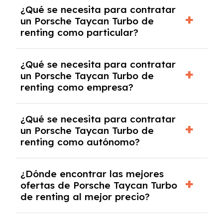
Generalmente, puedes rescindir el contrato,
¿Qué se necesita para contratar
pero puede haber penalizaciones por
un Porsche Taycan Turbo de
cancelación anticipada. Es importante revisar
renting como particular?
las condiciones del contrato y hablar con un
experto que te asesore.
Se requiere DNI/NIE, justificante de ingresos
¿Qué se necesita para contratar
y, en algunos casos, una consulta de solvencia
un Porsche Taycan Turbo de
crediticia y un pago inicial.
renting como empresa?
Necesitarás el CIF de la empresa,
¿Qué se necesita para contratar
documentación financiera y, en algunos
un Porsche Taycan Turbo de
casos, un informe de solvencia de la empresa
renting como autónomo?
y un pago inicial.
Se necesita DNI/NIE, alta en el régimen de
¿Dónde encontrar las mejores
autónomos, justificante de ingresos y, en
ofertas de Porsche Taycan Turbo
algunos casos, un informe fiscal y un pago
de renting al mejor precio?
inicial.
En nuestra página web podrás encontrar las