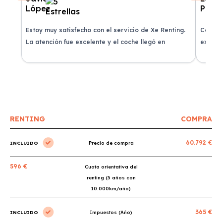
Estoy muy satisfecho con el servicio de Xe Renting.
Contra
La atención fue excelente y el coche llegó en
experie
perfectas condiciones.
recomi
RENTING
COMPRA
60.792 €
INCLUIDO
Precio de compra
596 €
Cuota orientativa del
renting (5 años con
10.000km/año)
365 €
INCLUIDO
Impuestos (Año)