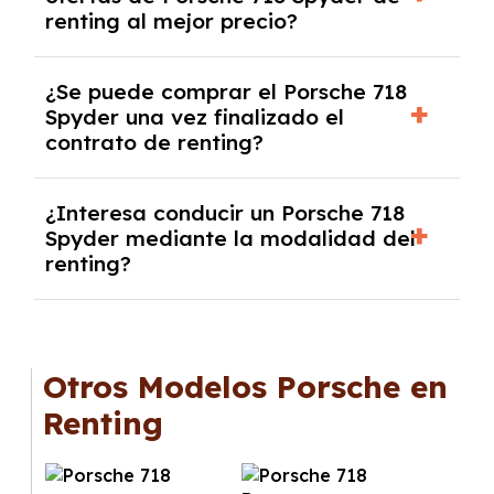
algunos casos, un informe fiscal y un pago
renting al mejor precio?
inicial.
En nuestra página web podrás encontrar las
¿Se puede comprar el Porsche 718
mejores ofertas de vehículos de renting con
Spyder una vez finalizado el
todos los gastos incluidos y sin pagar
contrato de renting?
entradas.
Sí, en algunos casos, al final del contrato de
¿Interesa conducir un Porsche 718
renting se puede adquirir el coche. En este
Spyder mediante la modalidad del
caso tendrán que analizar los años, la
renting?
cantidad de kilómetros recorridos y el coste
del mercado actual.
El renting puede ser ventajoso si prefieres una
cuota fija mensual, sin preocuparte de
mantenimiento, seguro o depreciación, y si te
Otros Modelos Porsche en
gusta cambiar de coche cada pocos años.
Renting