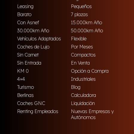
Leasing
Pequeños
Barato
7 plazas
Con Asnef
15.000km Año
30.000km Año
50.000km Año
Vehículos Adaptados
Flexible
Coches de Lujo
Por Meses
Sin Carnet
Compactos
Sin Entrada
En Venta
KM 0
Opción a Compra
4×4
Industriales
Turismo
Blog
Berlinas
Calculadora
Coches GNC
Liquidación
Renting Empleados
Nuevas Empresas y
Autónomos