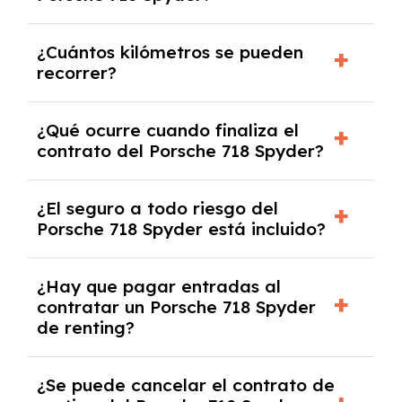
cuando lo pactes con la empresa de renting.
Puedes elegir la duración del contrato de
¿Cuántos kilómetros se pueden
renting, que normalmente varía entre 2 y 5
recorrer?
años.
El número de kilómetros está limitado por el
¿Qué ocurre cuando finaliza el
contrato y puede variar entre 10,000 y
contrato del Porsche 718 Spyder?
30,000 km anuales. Si excedes ese límite,
puede haber un cargo adicional.
Al finalizar el contrato, puedes devolver el
¿El seguro a todo riesgo del
coche, renovarlo por uno nuevo o, en algunos
Porsche 718 Spyder está incluido?
casos, comprarlo a un precio previamente
acordado.
Con el renting podrás disfrutar de un Porsche
¿Hay que pagar entradas al
718 Spyder con el seguro a todo riesgo sin
contratar un Porsche 718 Spyder
franquicia incluido dentro de las cuotas
de renting?
mensuales.
No, con el renting tienes la ventaja de que no
¿Se puede cancelar el contrato de
tendrás que pagar ningún tipo de entrada