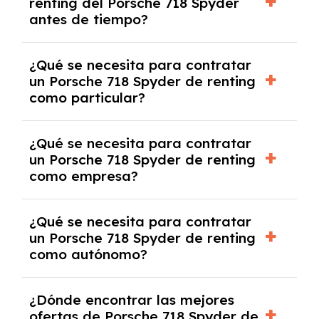
renting del Porsche 718 Spyder
salvo en casos que lo exija el proveedor
antes de tiempo?
debido al resultado del estudio de viabilidad
económica.
Generalmente, puedes rescindir el contrato,
¿Qué se necesita para contratar
pero puede haber penalizaciones por
un Porsche 718 Spyder de renting
cancelación anticipada. Es importante revisar
como particular?
las condiciones del contrato y hablar con un
experto que te asesore.
Se requiere DNI/NIE, justificante de ingresos
¿Qué se necesita para contratar
y, en algunos casos, una consulta de solvencia
un Porsche 718 Spyder de renting
crediticia y un pago inicial.
como empresa?
Necesitarás el CIF de la empresa,
¿Qué se necesita para contratar
documentación financiera y, en algunos
un Porsche 718 Spyder de renting
casos, un informe de solvencia de la empresa
como autónomo?
y un pago inicial.
Se necesita DNI/NIE, alta en el régimen de
¿Dónde encontrar las mejores
autónomos, justificante de ingresos y, en
ofertas de Porsche 718 Spyder de