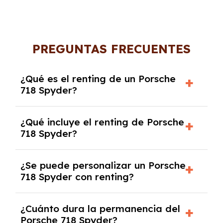
PREGUNTAS FRECUENTES
¿Qué es el renting de un Porsche
718 Spyder?
El renting de un Porsche 718 Spyder es un
¿Qué incluye el renting de Porsche
contrato de alquiler a largo plazo en el que
718 Spyder?
pagas una cuota mensual fija por el uso del
coche durante un periodo determinado,
El renting incluye el uso y disfrute del coche,
generalmente entre 2 y 5 años.
¿Se puede personalizar un Porsche
seguro a todo riesgo, mantenimiento,
718 Spyder con renting?
reparaciones, impuestos, asistencia en
carretera y gestión de la documentación.
Sí, puedes personalizar el coche con ciertas
¿Cuánto dura la permanencia del
opciones y equipamiento adicional, siempre y
Porsche 718 Spyder?