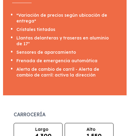
*Variación de precios según ubicación de
entrega*
Cristales tintados
Llantas delanteras y traseras en aluminio
de 17"
Sensores de aparcamiento
Frenada de emergencia automática
Alerta de cambio de carril - Alerta de
cambio de carril: activa la dirección
CARROCERÍA
Largo
Alto
4.300
1.550