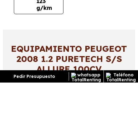
123
g/km
EQUIPAMIENTO PEUGEOT
2008 1.2 PURETECH S/S
ALLURE 100CV
Pedir Presupuesto
Exterior
Interior
Tecnología
Seguridad
Cristales tintados - Cristal trasero oscurecido en el
lateral trasero
Llantas de aleación - Llantas delanteras y traseras
en aluminio de 17 pulgadas de diámetro y 6,5