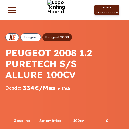
PEDIR
PRESUPUESTO
Peugeot
Peugeot 2008
PEUGEOT 2008 1.2
PURETECH S/S
ALLURE 100CV
334€/Mes
Desde:
+ IVA
Gasolina
Automático
100cv
C