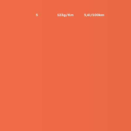
5
123g/Km
5,4l/100km