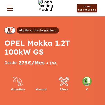
PEDIR
PRESUPUESTO
Alquiler coches largo plazo
OPEL Mokka 1.2T
100kW GS
275€/Mes
Desde:
+ IVA
Gasolina
Manual
136cv
C