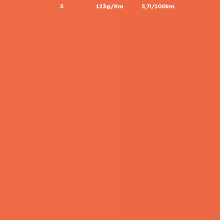
5
123g/Km
5,7l/100km