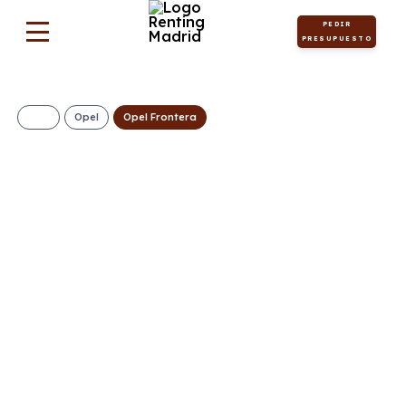
PEDIR
PRESUPUESTO
Opel
Opel Frontera
Opel Frontera 1.2T
XHT Hybrid EDCT6
107kW Ultimate
275€/Mes
Desde:
+ IVA
Híbrido
Automático
145cv
ECO
gasolina