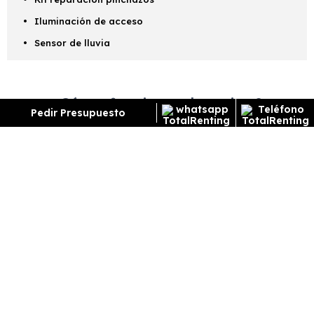
Iluminación de acceso
Sensor de lluvia
¿Cómo funciona el renting?
Pedir Presupuesto
ENCUENTRA TU FAVORITO
Escoge el vehículo de renting que quieres para
conocer toda la información y características del
vehículo.