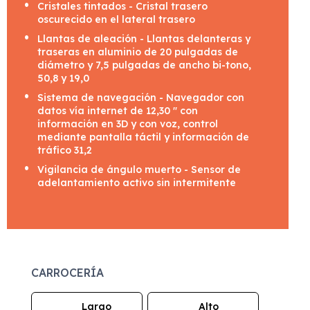
Cristales tintados - Cristal trasero
oscurecido en el lateral trasero
Llantas de aleación - Llantas delanteras y
traseras en aluminio de 20 pulgadas de
diámetro y 7,5 pulgadas de ancho bi-tono,
50,8 y 19,0
Sistema de navegación - Navegador con
datos vía internet de 12,30 " con
información en 3D y con voz, control
mediante pantalla táctil y información de
tráfico 31,2
Vigilancia de ángulo muerto - Sensor de
adelantamiento activo sin intermitente
CARROCERÍA
Largo
Alto