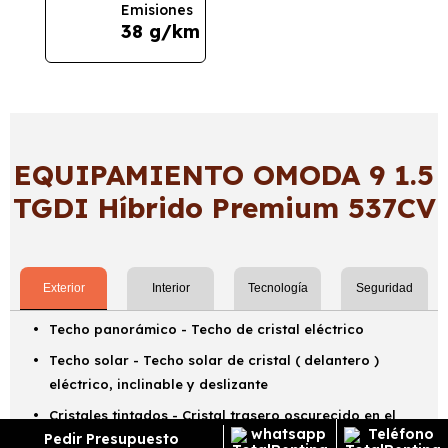
Emisiones
38 g/km
EQUIPAMIENTO OMODA 9 1.5
TGDI Híbrido Premium 537CV
Exterior
Interior
Tecnología
Seguridad
Techo panorámico - Techo de cristal eléctrico
Techo solar - Techo solar de cristal ( delantero )
eléctrico, inclinable y deslizante
Cristales tintados - Cristal trasero oscurecido en el
Pedir Presupuesto
lateral trasero