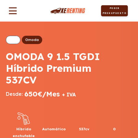
PEDIR
PRESUPUESTO
Omoda
OMODA 9 1.5 TGDI
Híbrido Premium
537CV
650€/Mes
Desde:
+ IVA
Híbrido
Automático
537cv
0
enchufable