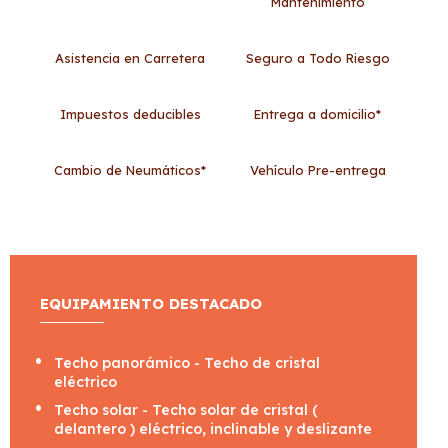
Mantenimiento
Asistencia en Carretera
Seguro a Todo Riesgo
Impuestos deducibles
Entrega a domicilio*
Cambio de Neumáticos*
Vehículo Pre-entrega
EQUIPAMIENTO DESTACADO
Techo panorámico - Techo de cristal
eléctrico
Techo solar - Techo solar de cristal (
delantero ) eléctrico, inclinable y deslizante