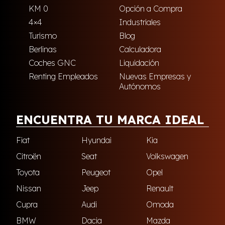
KM 0
Opción a Compra
4×4
Industriales
Turismo
Blog
Berlinas
Calculadora
Coches GNC
Liquidación
Renting Empleados
Nuevas Empresas y
Autónomos
ENCUENTRA TU MARCA IDEAL
Fiat
Hyundai
Kia
Citroën
Seat
Volkswagen
Toyota
Peugeot
Opel
Nissan
Jeep
Renault
Cupra
Audi
Omoda
BMW
Dacia
Mazda