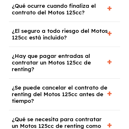
El número de kilómetros está limitado por el
¿Qué ocurre cuando finaliza el
contrato y puede variar entre 10,000 y
contrato del Motos 125cc?
30,000 km anuales. Si excedes ese límite,
puede haber un cargo adicional.
Al finalizar el contrato, puedes devolver el
¿El seguro a todo riesgo del Motos
coche, renovarlo por uno nuevo o, en algunos
125cc está incluido?
casos, comprarlo a un precio previamente
acordado.
Con el renting podrás disfrutar de un Motos
¿Hay que pagar entradas al
125cc con el seguro a todo riesgo sin
contratar un Motos 125cc de
franquicia incluido dentro de las cuotas
renting?
mensuales.
No, con el renting tienes la ventaja de que no
¿Se puede cancelar el contrato de
tendrás que pagar ningún tipo de entrada
renting del Motos 125cc antes de
salvo en casos que lo exija el proveedor
tiempo?
debido al resultado del estudio de viabilidad
económica.
Generalmente, puedes rescindir el contrato,
¿Qué se necesita para contratar
pero puede haber penalizaciones por
un Motos 125cc de renting como
cancelación anticipada. Es importante revisar