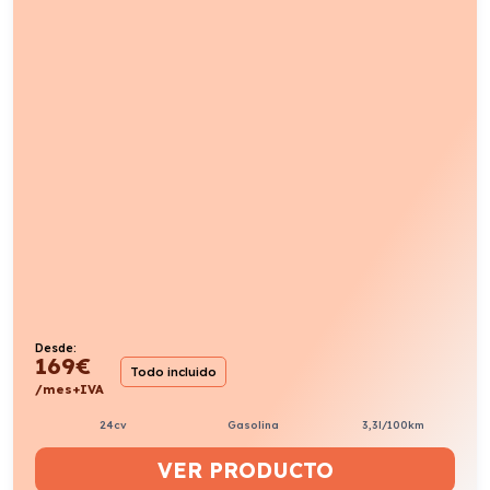
Desde:
169
€
Todo incluido
/mes+IVA
24cv
Gasolina
3,3l/100km
VER PRODUCTO