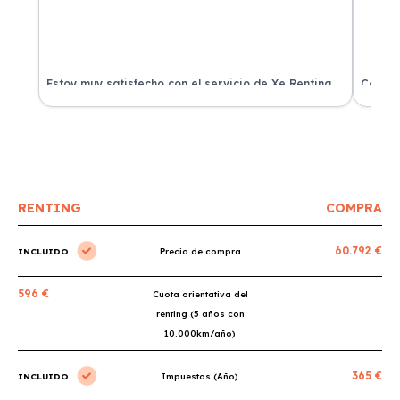
Estoy muy satisfecho con el servicio de Xe Renting.
Contra
La atención fue excelente y el coche llegó en
experie
perfectas condiciones.
recomi
RENTING
COMPRA
60.792 €
INCLUIDO
Precio de compra
596 €
Cuota orientativa del
renting (5 años con
10.000km/año)
365 €
INCLUIDO
Impuestos (Año)