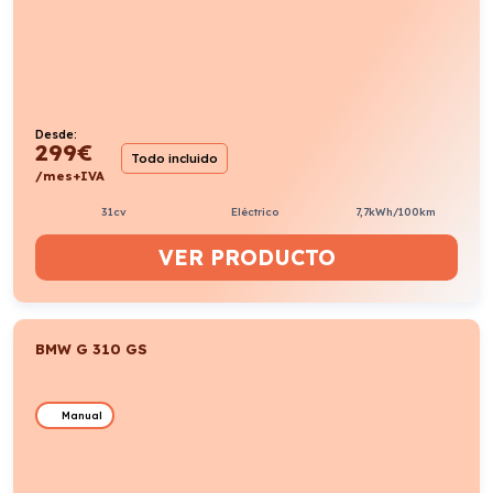
Desde:
299
€
Todo incluido
/mes+IVA
31cv
Eléctrico
7,7kWh/100km
VER PRODUCTO
BMW G 310 GS
Manual