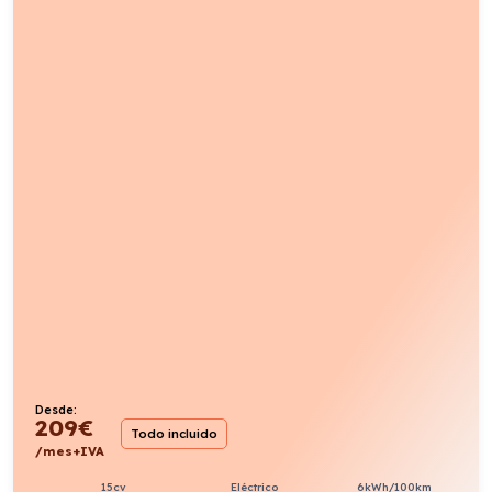
Desde:
209
€
Todo incluido
/mes+IVA
15cv
Eléctrico
6kWh/100km