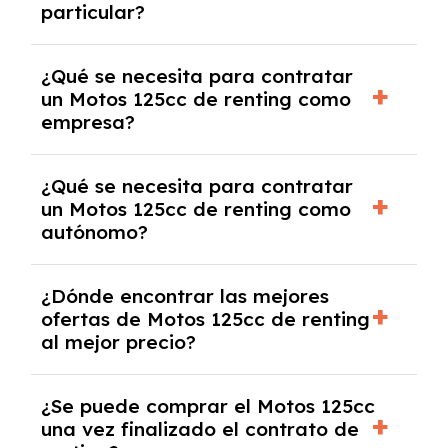
particular?
las condiciones del contrato y hablar con un
experto que te asesore.
Se requiere DNI/NIE, justificante de ingresos
¿Qué se necesita para contratar
y, en algunos casos, una consulta de solvencia
un Motos 125cc de renting como
crediticia y un pago inicial.
empresa?
Necesitarás el CIF de la empresa,
¿Qué se necesita para contratar
documentación financiera y, en algunos
un Motos 125cc de renting como
casos, un informe de solvencia de la empresa
autónomo?
y un pago inicial.
Se necesita DNI/NIE, alta en el régimen de
¿Dónde encontrar las mejores
autónomos, justificante de ingresos y, en
ofertas de Motos 125cc de renting
algunos casos, un informe fiscal y un pago
al mejor precio?
inicial.
En nuestra página web podrás encontrar las
¿Se puede comprar el Motos 125cc
mejores ofertas de vehículos de renting con
una vez finalizado el contrato de
todos los gastos incluidos y sin pagar