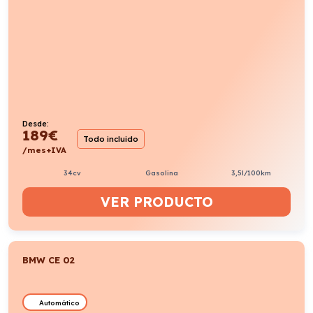
Desde:
189
€
Todo incluido
/mes+IVA
34cv
Gasolina
3,5l/100km
VER PRODUCTO
BMW CE 02
Automático