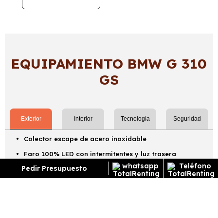
EQUIPAMIENTO BMW G 310
GS
Exterior
Interior
Tecnología
Seguridad
Colector escape de acero inoxidable
Faro 100% LED con intermitentes y luz trasera
también LED
Pedir Presupuesto
¿Cómo funciona el renting?