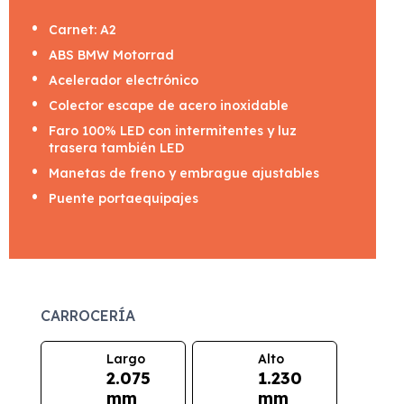
Carnet: A2
ABS BMW Motorrad
Acelerador electrónico
Colector escape de acero inoxidable
Faro 100% LED con intermitentes y luz
trasera también LED
Manetas de freno y embrague ajustables
Puente portaequipajes
CARROCERÍA
Largo
Alto
2.075
1.230
mm
mm