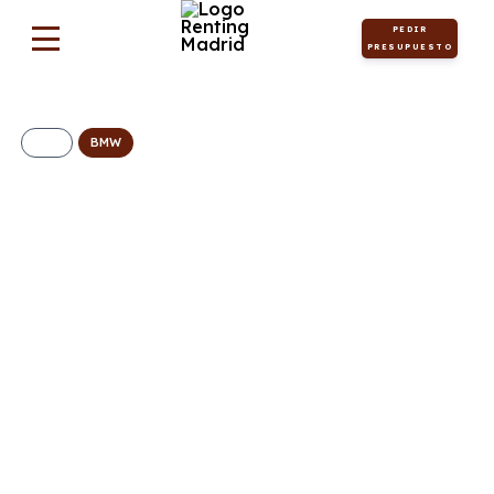
PEDIR
PRESUPUESTO
BMW
BMW G 310 GS
169€/Mes
Desde:
+ IVA
Gasolina
Manual
24cv
C
77g/Km
3,3l/100km