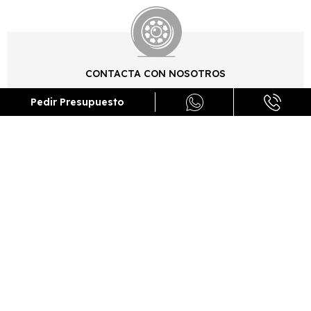
CONTACTA CON NOSOTROS
Pedir Presupuesto
Rellena el formulario de contacto, llámanos o
contacta con nosotros por whatsapp para informarte
de los trámites necesarios y resolver tus dudas
DISFRUTA TU VEHÍCULO
Una vez nos aportes la documentación para el