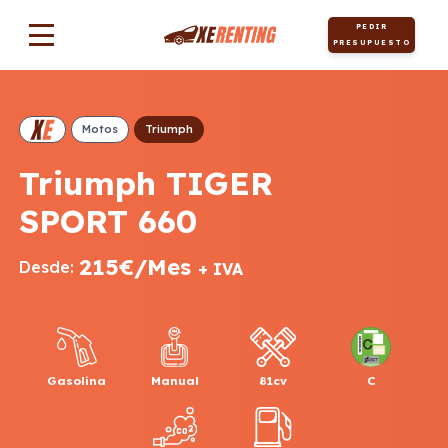
PEDIR
PRESUPUESTO
Motos
Triumph
Triumph TIGER
SPORT 660
215€/Mes
Desde:
+ IVA
Gasolina
Manual
81cv
C