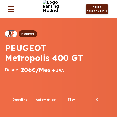
PEDIR
PRESUPUESTO
Peugeot
PEUGEOT
Metropolis 400 GT
206€/Mes
Desde:
+ IVA
Gasolina
Automático
35cv
C