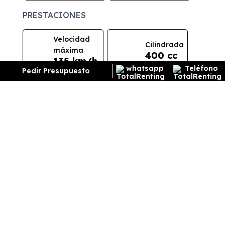
PRESTACIONES
Velocidad
Cilindrada
máxima
400 cc
135 km/h
Pedir Presupuesto
Aceleración
Tracción
12 seg
Trasera
CONSUMO Y EMISIONES
Emisiones
89 g/km