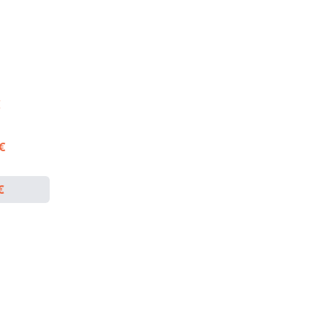
€
 €
€