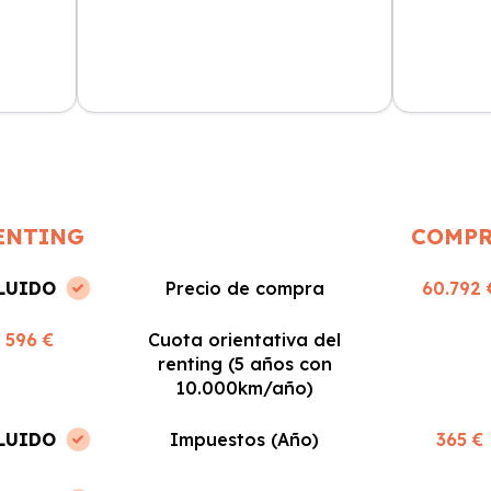
servicio
Contraté un coche a través de Xe
Xe Renting
fue
Renting y la experiencia fue muy
precio del
n
positiva. Fácil y rápido, ¡los
sin sorpres
recomiendo!
ENTING
COMP
LUIDO
Precio de compra
60.792 
596 €
Cuota orientativa del
renting (5 años con
10.000km/año)
LUIDO
Impuestos (Año)
365 €