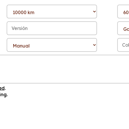
ad
.
ing.