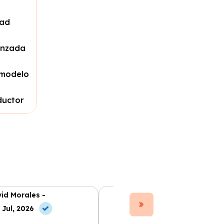
dad
anzada
 modelo
ductor
id Morales -
Ana Ruiz -
 Jul, 2026
10 May, 2026