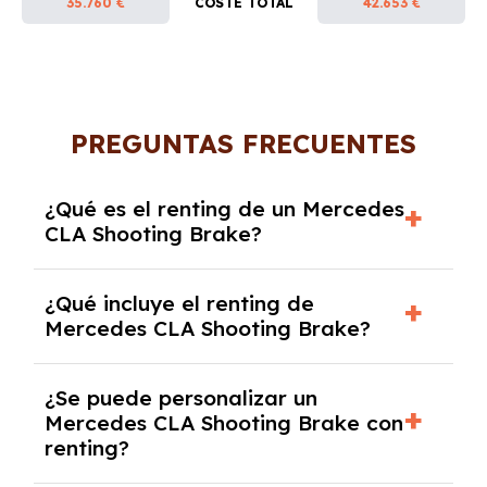
35.760 €
COSTE TOTAL
42.653 €
PREGUNTAS FRECUENTES
¿Qué es el renting de un Mercedes
CLA Shooting Brake?
El renting de un Mercedes CLA Shooting Brake
¿Qué incluye el renting de
es un contrato de alquiler a largo plazo en el
Mercedes CLA Shooting Brake?
que pagas una cuota mensual fija por el uso
del coche durante un periodo determinado,
El renting incluye el uso y disfrute del coche,
generalmente entre 2 y 5 años.
¿Se puede personalizar un
seguro a todo riesgo, mantenimiento,
Mercedes CLA Shooting Brake con
reparaciones, impuestos, asistencia en
renting?
carretera y gestión de la documentación.