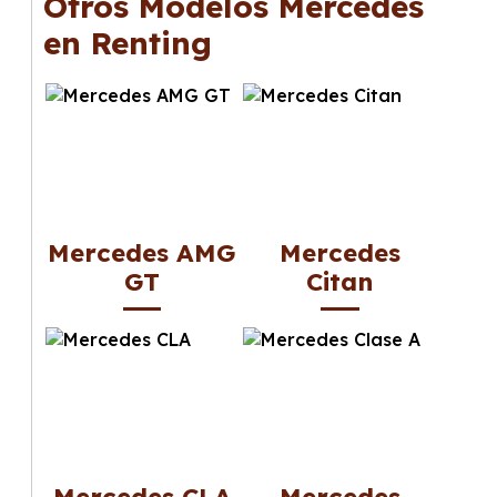
Otros Modelos Mercedes
gusta cambiar de coche cada pocos años.
en Renting
Mercedes AMG
Mercedes
GT
Citan