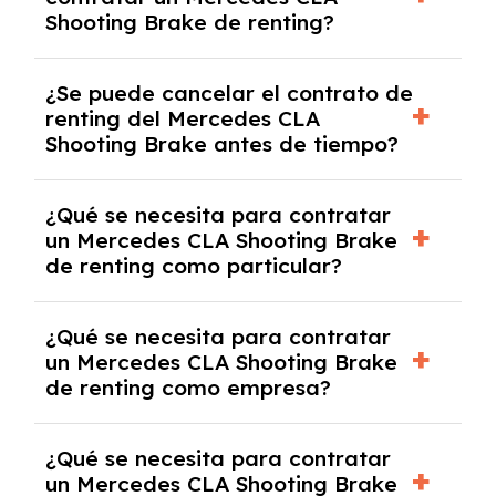
todo riesgo sin franquicia incluido dentro de
Shooting Brake de renting?
las cuotas mensuales.
No, con el renting tienes la ventaja de que no
¿Se puede cancelar el contrato de
tendrás que pagar ningún tipo de entrada
renting del Mercedes CLA
salvo en casos que lo exija el proveedor
Shooting Brake antes de tiempo?
debido al resultado del estudio de viabilidad
económica.
Generalmente, puedes rescindir el contrato,
¿Qué se necesita para contratar
pero puede haber penalizaciones por
un Mercedes CLA Shooting Brake
cancelación anticipada. Es importante revisar
de renting como particular?
las condiciones del contrato y hablar con un
experto que te asesore.
Se requiere DNI/NIE, justificante de ingresos
¿Qué se necesita para contratar
y, en algunos casos, una consulta de solvencia
un Mercedes CLA Shooting Brake
crediticia y un pago inicial.
de renting como empresa?
Necesitarás el CIF de la empresa,
¿Qué se necesita para contratar
documentación financiera y, en algunos
un Mercedes CLA Shooting Brake
casos, un informe de solvencia de la empresa