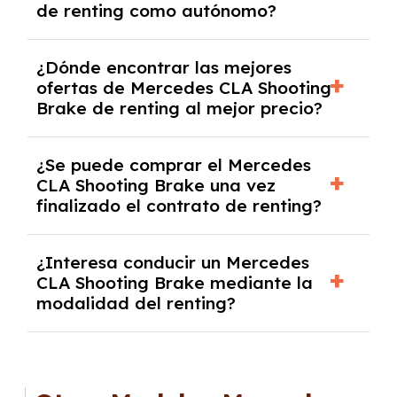
de renting como autónomo?
y un pago inicial.
Se necesita DNI/NIE, alta en el régimen de
¿Dónde encontrar las mejores
autónomos, justificante de ingresos y, en
ofertas de Mercedes CLA Shooting
algunos casos, un informe fiscal y un pago
Brake de renting al mejor precio?
inicial.
En nuestra página web podrás encontrar las
¿Se puede comprar el Mercedes
mejores ofertas de vehículos de renting con
CLA Shooting Brake una vez
todos los gastos incluidos y sin pagar
finalizado el contrato de renting?
entradas.
Sí, en algunos casos, al final del contrato de
¿Interesa conducir un Mercedes
renting se puede adquirir el coche. En este
CLA Shooting Brake mediante la
caso tendrán que analizar los años, la
modalidad del renting?
cantidad de kilómetros recorridos y el coste
del mercado actual.
El renting puede ser ventajoso si prefieres una
cuota fija mensual, sin preocuparte de
mantenimiento, seguro o depreciación, y si te