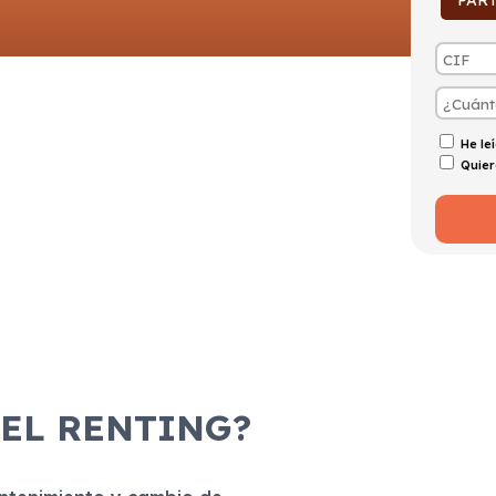
PAR
He le
Quier
 EL RENTING?