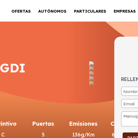
OFERTAS
AUTÓNOMOS
PARTICULARES
EMPRESAS
-GDI
RELLE
tintivo
Puertas
Emisiones
Consumo
C
5
136g/Km
6l/100km