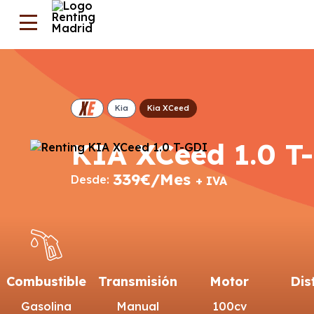
Kia
Kia XCeed
KIA XCeed 1.0 T
339€/Mes
Desde:
+ IVA
Combustible
Transmisión
Motor
Dis
Gasolina
Manual
100cv