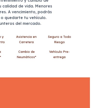
antenimiento y cambio de
u calidad de vida. Menores
eres. A vencimiento, podrás
r o quedarte tu vehículo.
punteros del mercado.
n y
Asistencia en
Seguro a Todo
nto
Carretera
Riesgo
a
Cambio de
Vehículo Pre-
*
Neumáticos*
entrega