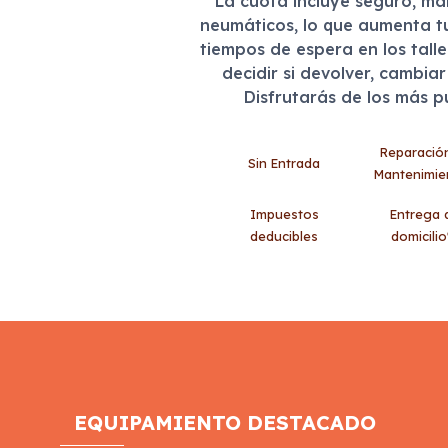
La cuota incluye seguro, m
neumáticos, lo que aumenta t
tiempos de espera en los tall
decidir si devolver, cambia
Disfrutarás de los más 
Reparació
Sin Entrada
Mantenimie
Impuestos
Entrega 
deducibles
domicilio
EQUIPAMIENTO DESTACADO