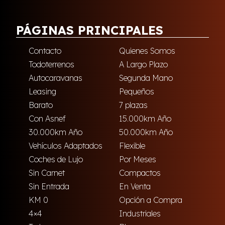
PÁGINAS PRINCIPALES
Contacto
Quienes Somos
Todoterrenos
A Largo Plazo
Autocaravanas
Segunda Mano
Leasing
Pequeños
Barato
7 plazas
Con Asnef
15.000km Año
30.000km Año
50.000km Año
Vehículos Adaptados
Flexible
Coches de Lujo
Por Meses
Sin Carnet
Compactos
Sin Entrada
En Venta
KM 0
Opción a Compra
4×4
Industriales