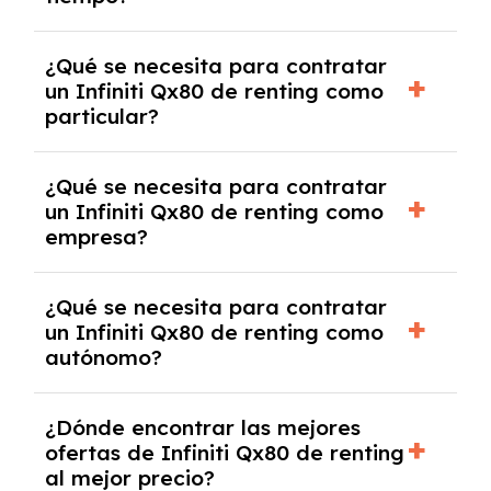
debido al resultado del estudio de viabilidad
económica.
Generalmente, puedes rescindir el contrato,
¿Qué se necesita para contratar
pero puede haber penalizaciones por
un Infiniti Qx80 de renting como
cancelación anticipada. Es importante revisar
particular?
las condiciones del contrato y hablar con un
experto que te asesore.
Se requiere DNI/NIE, justificante de ingresos
¿Qué se necesita para contratar
y, en algunos casos, una consulta de solvencia
un Infiniti Qx80 de renting como
crediticia y un pago inicial.
empresa?
Necesitarás el CIF de la empresa,
¿Qué se necesita para contratar
documentación financiera y, en algunos
un Infiniti Qx80 de renting como
casos, un informe de solvencia de la empresa
autónomo?
y un pago inicial.
Se necesita DNI/NIE, alta en el régimen de
¿Dónde encontrar las mejores
autónomos, justificante de ingresos y, en
ofertas de Infiniti Qx80 de renting
algunos casos, un informe fiscal y un pago
al mejor precio?
inicial.