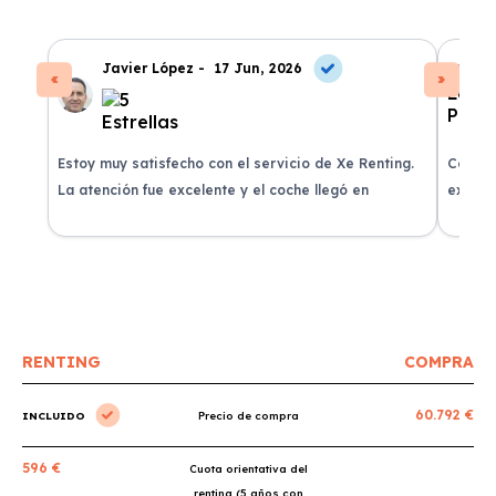
Javier López -
17 Jun, 2026
Estoy muy satisfecho con el servicio de Xe Renting.
Contra
La atención fue excelente y el coche llegó en
experie
perfectas condiciones.
recomi
RENTING
COMPRA
60.792 €
INCLUIDO
Precio de compra
596 €
Cuota orientativa del
renting (5 años con