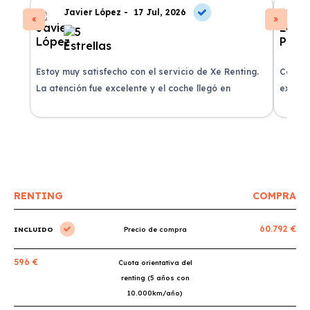
Javier López -
17 Jul, 2026
Estoy muy satisfecho con el servicio de Xe Renting.
Contra
La atención fue excelente y el coche llegó en
experie
perfectas condiciones.
recomi
RENTING
COMPRA
60.792 €
INCLUIDO
Precio de compra
596 €
Cuota orientativa del
renting (5 años con
10.000km/año)