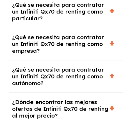
¿Qué se necesita para contratar
pero puede haber penalizaciones por
un Infiniti Qx70 de renting como
cancelación anticipada. Es importante revisar
particular?
las condiciones del contrato y hablar con un
experto que te asesore.
Se requiere DNI/NIE, justificante de ingresos
¿Qué se necesita para contratar
y, en algunos casos, una consulta de solvencia
un Infiniti Qx70 de renting como
crediticia y un pago inicial.
empresa?
Necesitarás el CIF de la empresa,
¿Qué se necesita para contratar
documentación financiera y, en algunos
un Infiniti Qx70 de renting como
casos, un informe de solvencia de la empresa
autónomo?
y un pago inicial.
Se necesita DNI/NIE, alta en el régimen de
¿Dónde encontrar las mejores
autónomos, justificante de ingresos y, en
ofertas de Infiniti Qx70 de renting
algunos casos, un informe fiscal y un pago
al mejor precio?
inicial.
En nuestra página web podrás encontrar las