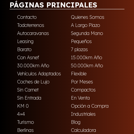
PÁGINAS PRINCIPALES
Contacto
Quienes Somos
Todoterrenos
A Largo Plazo
Autocaravanas
Segunda Mano
Leasing
Pequeños
Barato
7 plazas
Con Asnef
15.000km Año
30.000km Año
50.000km Año
Vehículos Adaptados
Flexible
Coches de Lujo
Por Meses
Sin Carnet
Compactos
Sin Entrada
En Venta
KM 0
Opción a Compra
4×4
Industriales
Turismo
Blog
Berlinas
Calculadora