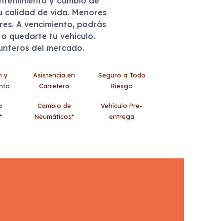
antenimiento y cambio de
u calidad de vida. Menores
eres. A vencimiento, podrás
r o quedarte tu vehículo.
punteros del mercado.
n y
Asistencia en
Seguro a Todo
nto
Carretera
Riesgo
a
Cambio de
Vehículo Pre-
*
Neumáticos*
entrega