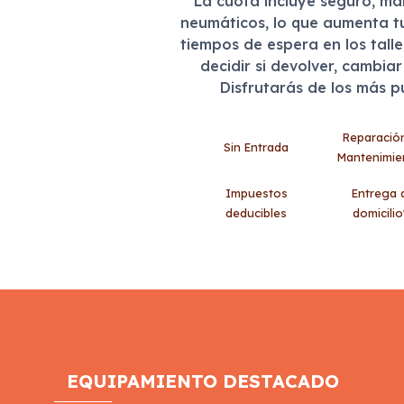
La cuota incluye seguro, m
neumáticos, lo que aumenta t
tiempos de espera en los tall
decidir si devolver, cambia
Disfrutarás de los más 
Reparació
Sin Entrada
Mantenimie
Impuestos
Entrega 
deducibles
domicilio
EQUIPAMIENTO DESTACADO