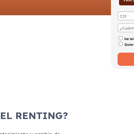
PAR
He le
Quier
 EL RENTING?