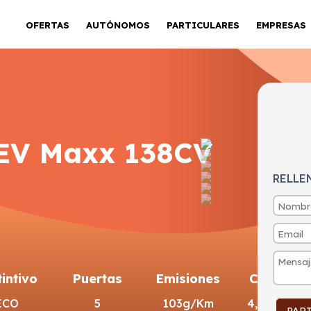
OFERTAS
AUTÓNOMOS
PARTICULARES
EMPRESAS
EV Maxx 138CV
RELLE
tintivo
Puertas
Emisiones
Consumo
ECO
5
103g/Km
4,5l/100km