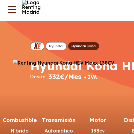
Hyundai
Hyundai Kona
Hyundai Kona H
332€/Mes
Desde:
+ IVA
Combustible
Transmisión
Motor
Dis
Híbrido
Automático
138cv