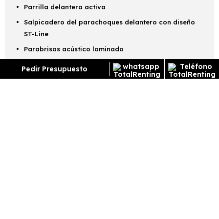
Parrilla delantera activa
Salpicadero del parachoques delantero con diseño
ST-Line
Parabrisas acústico laminado
Retrovisores eléctricos calefactados, plegables
Pedir Presupuesto
manualmente
Pasos de rueda color carroceria y embellecedores de
puerta plateados
Logotipo ST-Line
Cristales privacidad
Techo del color de la carrocería
Parachoques trasero del color de la carrocería con
difusor
Luces LED traseras
Llantas de aleación mecanizadas de 17" con diseño
ST-Line, con neumáticos ECO Tread 215/55 R17 94H