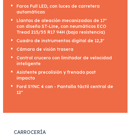
Faros Full LED, con luces de carretera
automáticas
Llantas de aleación mecanizadas de 17"
con diseño ST-Line, con neumáticos ECO
Tread 215/55 R17 94H (baja resistencia)
Cuadro de instrumentos digital de 12,3"
Cámara de visión trasera
Control crucero con limitador de velocidad
inteligente
Asistente precolisión y frenado post
impacto
Ford SYNC 4 con - Pantalla táctil central de
12"
CARROCERÍA