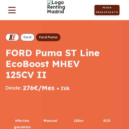
PEDIR
PRESUPUESTO
Ford
Ford Puma
FORD Puma ST Line
EcoBoost MHEV
125CV II
276€/Mes
Desde:
+ IVA
Híbrido
Manual
125cv
ECO
gasolina