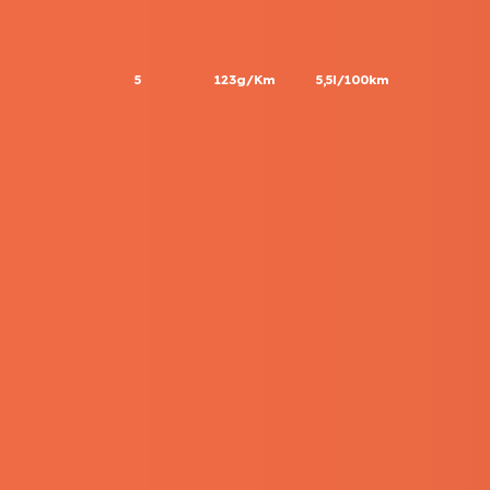
5
123g/Km
5,5l/100km