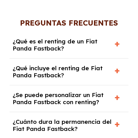
PREGUNTAS FRECUENTES
¿Qué es el renting de un Fiat
Panda Fastback?
El renting de un Fiat Panda Fastback es un
¿Qué incluye el renting de Fiat
contrato de alquiler a largo plazo en el que
Panda Fastback?
pagas una cuota mensual fija por el uso del
coche durante un periodo determinado,
El renting incluye el uso y disfrute del coche,
generalmente entre 2 y 5 años.
¿Se puede personalizar un Fiat
seguro a todo riesgo, mantenimiento,
Panda Fastback con renting?
reparaciones, impuestos, asistencia en
carretera y gestión de la documentación.
Sí, puedes personalizar el coche con ciertas
¿Cuánto dura la permanencia del
opciones y equipamiento adicional, siempre y
Fiat Panda Fastback?
cuando lo pactes con la empresa de renting.