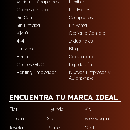
Vehículos Adaptados
Flexible
Coches de Lujo
Por Meses
Sin Carnet
Compactos
Sin Entrada
En Venta
KM 0
Opción a Compra
4×4
Industriales
Turismo
Blog
Berlinas
Calculadora
Coches GNC
Liquidación
Renting Empleados
Nuevas Empresas y
Autónomos
ENCUENTRA TU MARCA IDEAL
Fiat
Hyundai
Kia
Citroën
Seat
Volkswagen
Toyota
Peugeot
Opel