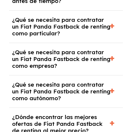
antes de tiempo?
debido al resultado del estudio de viabilidad
económica.
Generalmente, puedes rescindir el contrato,
¿Qué se necesita para contratar
pero puede haber penalizaciones por
un Fiat Panda Fastback de renting
cancelación anticipada. Es importante revisar
como particular?
las condiciones del contrato y hablar con un
experto que te asesore.
Se requiere DNI/NIE, justificante de ingresos
¿Qué se necesita para contratar
y, en algunos casos, una consulta de solvencia
un Fiat Panda Fastback de renting
crediticia y un pago inicial.
como empresa?
Necesitarás el CIF de la empresa,
¿Qué se necesita para contratar
documentación financiera y, en algunos
un Fiat Panda Fastback de renting
casos, un informe de solvencia de la empresa
como autónomo?
y un pago inicial.
Se necesita DNI/NIE, alta en el régimen de
¿Dónde encontrar las mejores
autónomos, justificante de ingresos y, en
ofertas de Fiat Panda Fastback
algunos casos, un informe fiscal y un pago
de renting al mejor precio?