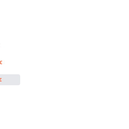
€
 €
€