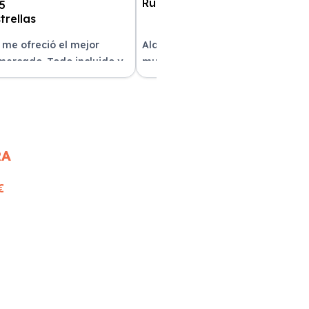
 me ofreció el mejor
Alquilar un coche con Xe Renting
 mercado. Todo incluido y
muy sencillo. Tienen una gran
as. ¡Excelente servicio!
variedad y el trato fue excepcion
RA
€