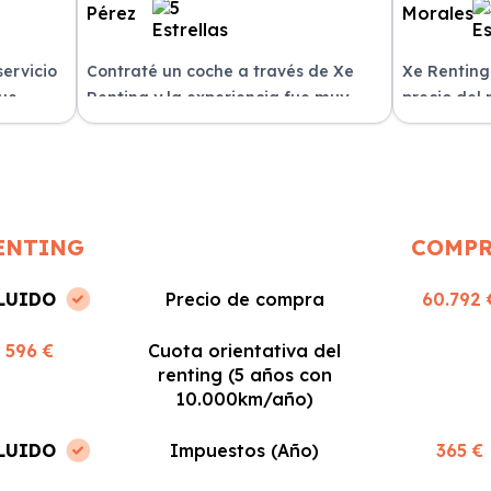
servicio
Contraté un coche a través de Xe
Xe Renting
fue
Renting y la experiencia fue muy
precio del
n
positiva. Fácil y rápido, ¡los
sin sorpres
recomiendo!
ENTING
COMP
LUIDO
Precio de compra
60.792 
596 €
Cuota orientativa del
renting (5 años con
10.000km/año)
LUIDO
Impuestos (Año)
365 €