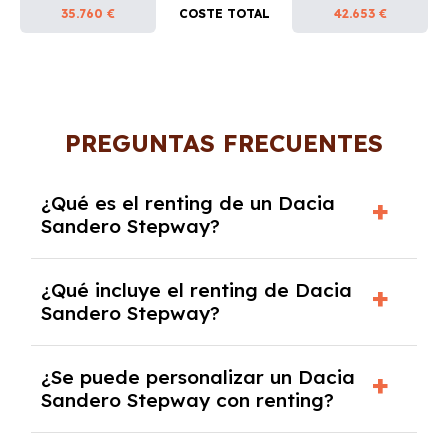
35.760 €
COSTE TOTAL
42.653 €
PREGUNTAS FRECUENTES
¿Qué es el renting de un Dacia
Sandero Stepway?
El renting de un Dacia Sandero Stepway es un
¿Qué incluye el renting de Dacia
contrato de alquiler a largo plazo en el que
Sandero Stepway?
pagas una cuota mensual fija por el uso del
coche durante un periodo determinado,
El renting incluye el uso y disfrute del coche,
generalmente entre 2 y 5 años.
¿Se puede personalizar un Dacia
seguro a todo riesgo, mantenimiento,
Sandero Stepway con renting?
reparaciones, impuestos, asistencia en
carretera y gestión de la documentación.
Sí, puedes personalizar el coche con ciertas