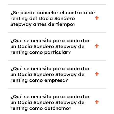
No, con el renting tienes la ventaja de que no
¿Se puede cancelar el contrato de
tendrás que pagar ningún tipo de entrada
renting del Dacia Sandero
salvo en casos que lo exija el proveedor
Stepway antes de tiempo?
debido al resultado del estudio de viabilidad
económica.
Generalmente, puedes rescindir el contrato,
¿Qué se necesita para contratar
pero puede haber penalizaciones por
un Dacia Sandero Stepway de
cancelación anticipada. Es importante revisar
renting como particular?
las condiciones del contrato y hablar con un
experto que te asesore.
Se requiere DNI/NIE, justificante de ingresos
¿Qué se necesita para contratar
y, en algunos casos, una consulta de solvencia
un Dacia Sandero Stepway de
crediticia y un pago inicial.
renting como empresa?
Necesitarás el CIF de la empresa,
¿Qué se necesita para contratar
documentación financiera y, en algunos
un Dacia Sandero Stepway de
casos, un informe de solvencia de la empresa
renting como autónomo?
y un pago inicial.