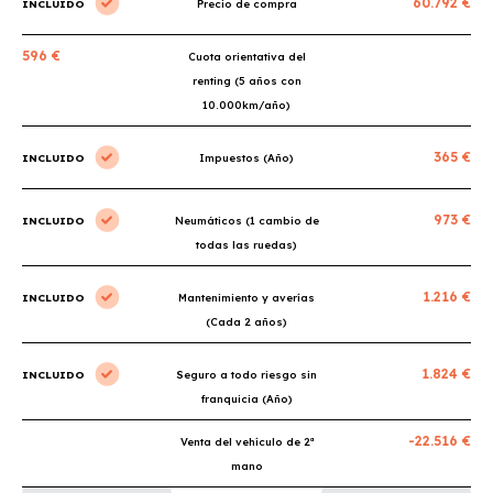
60.792 €
INCLUIDO
Precio de compra
596 €
Cuota orientativa del
renting (5 años con
10.000km/año)
365 €
INCLUIDO
Impuestos (Año)
973 €
INCLUIDO
Neumáticos (1 cambio de
todas las ruedas)
1.216 €
INCLUIDO
Mantenimiento y averías
(Cada 2 años)
1.824 €
INCLUIDO
Seguro a todo riesgo sin
franquicia (Año)
-22.516 €
Venta del vehículo de 2ª
mano