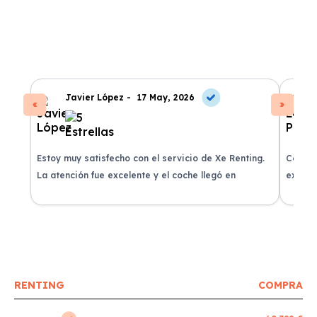
Javier López -
17 May, 2026
Estoy muy satisfecho con el servicio de Xe Renting.
Contra
La atención fue excelente y el coche llegó en
experie
perfectas condiciones.
recomi
RENTING
COMPRA