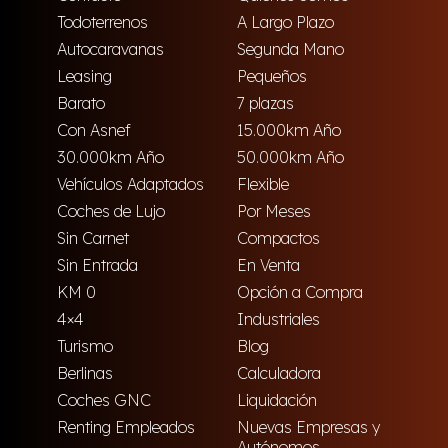
Todoterrenos
A Largo Plazo
Autocaravanas
Segunda Mano
Leasing
Pequeños
Barato
7 plazas
Con Asnef
15.000km Año
30.000km Año
50.000km Año
Vehículos Adaptados
Flexible
Coches de Lujo
Por Meses
Sin Carnet
Compactos
Sin Entrada
En Venta
KM 0
Opción a Compra
4×4
Industriales
Turismo
Blog
Berlinas
Calculadora
Coches GNC
Liquidación
Renting Empleados
Nuevas Empresas y
Autónomos