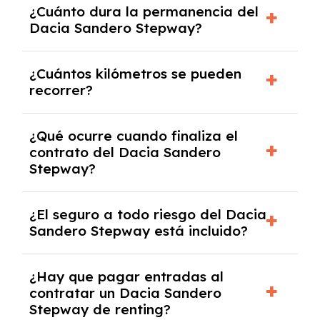
¿Cuánto dura la permanencia del
opciones y equipamiento adicional, siempre y
Dacia Sandero Stepway?
cuando lo pactes con la empresa de renting.
Puedes elegir la duración del contrato de
¿Cuántos kilómetros se pueden
renting, que normalmente varía entre 2 y 5
recorrer?
años.
El número de kilómetros está limitado por el
¿Qué ocurre cuando finaliza el
contrato y puede variar entre 10,000 y
contrato del Dacia Sandero
30,000 km anuales. Si excedes ese límite,
Stepway?
puede haber un cargo adicional.
Al finalizar el contrato, puedes devolver el
¿El seguro a todo riesgo del Dacia
coche, renovarlo por uno nuevo o, en algunos
Sandero Stepway está incluido?
casos, comprarlo a un precio previamente
acordado.
Con el renting podrás disfrutar de un Dacia
¿Hay que pagar entradas al
Sandero Stepway con el seguro a todo riesgo
contratar un Dacia Sandero
sin franquicia incluido dentro de las cuotas
Stepway de renting?
mensuales.