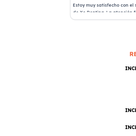
Estoy muy satisfecho con el 
de Xe Renting. La atención 
excelente y el coche llegó e
perfectas condiciones.
R
INC
INC
INC