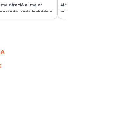
 me ofreció el mejor
Alquilar un coche con Xe Renting
 mercado. Todo incluido y
muy sencillo. Tienen una gran
as. ¡Excelente servicio!
variedad y el trato fue excepcion
RA
€