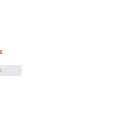
€
 €
€