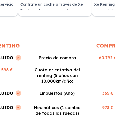
servicio
Contraté un coche a través de Xe
Xe Renting
fue
Renting y la experiencia fue muy
precio del
n
positiva. Fácil y rápido, ¡los
sin sorpres
recomiendo!
ENTING
COMP
LUIDO
Precio de compra
60.792 
596 €
Cuota orientativa del
renting (5 años con
10.000km/año)
LUIDO
Impuestos (Año)
365 €
LUIDO
Neumáticos (1 cambio
973 €
de todas las ruedas)