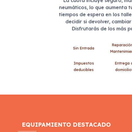
La cuota incluye seguro, m
neumáticos, lo que aumenta t
tiempos de espera en los tall
decidir si devolver, cambia
Disfrutarás de los más 
Reparació
Sin Entrada
Mantenimie
Impuestos
Entrega 
deducibles
domicilio
EQUIPAMIENTO DESTACADO