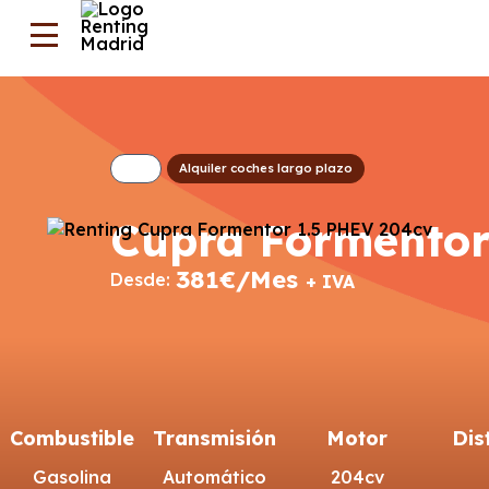
Alquiler coches largo plazo
Cupra Formentor
381€/Mes
Desde:
+ IVA
Combustible
Transmisión
Motor
Dis
Gasolina
Automático
204cv