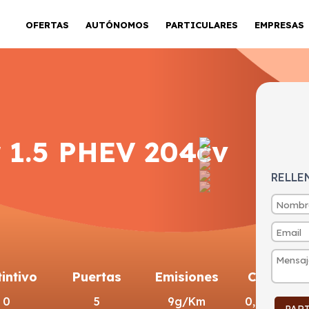
OFERTAS
AUTÓNOMOS
PARTICULARES
EMPRESAS
 1.5 PHEV 204cv
RELLE
tintivo
Puertas
Emisiones
Consumo
0
5
9g/Km
0,4l/100km