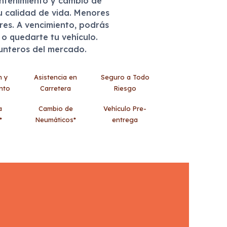
antenimiento y cambio de
u calidad de vida. Menores
eres. A vencimiento, podrás
r o quedarte tu vehículo.
punteros del mercado.
n y
Asistencia en
Seguro a Todo
nto
Carretera
Riesgo
a
Cambio de
Vehículo Pre-
*
Neumáticos*
entrega