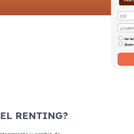
PAR
He le
Quier
 EL RENTING?