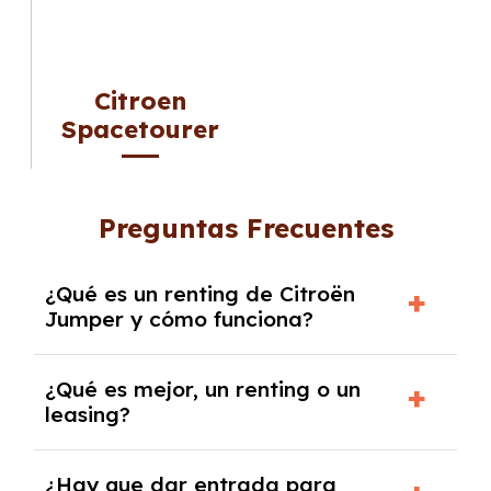
Citroen
Spacetourer
Preguntas Frecuentes
¿Qué es un renting de Citroën
Jumper y cómo funciona?
El
renting de Citroën Jumper
es una
¿Qué es mejor, un renting o un
modalidad de alquiler a medio y largo plazo
leasing?
que permite disfrutar de este vehículo sin
necesidad de comprarlo. Incluye todos los
La elección entre
renting y leasing
depende
¿Hay que dar entrada para