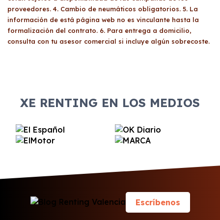
demostrar solvencia económica y no estar en
proveedores. 4. Cambio de neumáticos obligatorios. 5. La
pérdidas y ganancias, entre otros. Todas las
listas de morosidad. Los autónomos y
información de está página web no es vinculante hasta la
cuotas mensuales incluyen gastos asociados
empresas tienen requisitos adicionales
formalización del contrato. 6. Para entrega a domicilio,
al vehículo, facilitando la gestión financiera y
relacionados con la antigüedad en la
consulta con tu asesor comercial si incluye algún sobrecoste.
operativa del mismo.
actividad y la viabilidad económica. En todos
los casos, se debe presentar la
documentación correspondiente para
formalizar el contrato de renting.
XE RENTING EN LOS MEDIOS
Escríbenos