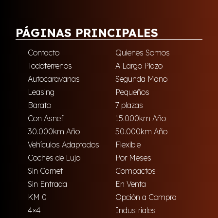
PÁGINAS PRINCIPALES
Contacto
Quienes Somos
Todoterrenos
A Largo Plazo
Autocaravanas
Segunda Mano
Leasing
Pequeños
Barato
7 plazas
Con Asnef
15.000km Año
30.000km Año
50.000km Año
Vehículos Adaptados
Flexible
Coches de Lujo
Por Meses
Sin Carnet
Compactos
Sin Entrada
En Venta
KM 0
Opción a Compra
4×4
Industriales