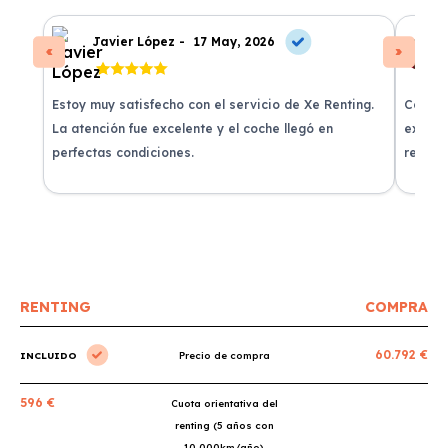
Javier López -
17 May, 2026
Estoy muy satisfecho con el servicio de Xe Renting.
Contra
La atención fue excelente y el coche llegó en
experie
perfectas condiciones.
recomi
RENTING
COMPRA
60.792 €
INCLUIDO
Precio de compra
596 €
Cuota orientativa del
renting (5 años con
10.000km/año)