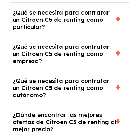
económica.
Generalmente, puedes rescindir el contrato,
¿Qué se necesita para contratar
pero puede haber penalizaciones por
un Citroen C5 de renting como
cancelación anticipada. Es importante revisar
particular?
las condiciones del contrato y hablar con un
experto que te asesore.
Se requiere DNI/NIE, justificante de ingresos
¿Qué se necesita para contratar
y, en algunos casos, una consulta de solvencia
un Citroen C5 de renting como
crediticia y un pago inicial.
empresa?
Necesitarás el CIF de la empresa,
¿Qué se necesita para contratar
documentación financiera y, en algunos
un Citroen C5 de renting como
casos, un informe de solvencia de la empresa
autónomo?
y un pago inicial.
Se necesita DNI/NIE, alta en el régimen de
¿Dónde encontrar las mejores
autónomos, justificante de ingresos y, en
ofertas de Citroen C5 de renting al
algunos casos, un informe fiscal y un pago
mejor precio?
inicial.