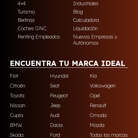
4×4
Industriales
Turismo
Blog
Berlinas
Calculadora
Coches GNC
Liquidación
Renting Empleados
Nuevas Empresas y
Autónomos
ENCUENTRA TU MARCA IDEAL
Fiat
Hyundai
Kia
Citroën
Seat
Volkswagen
Toyota
Peugeot
Opel
Nissan
Jeep
Renault
Cupra
Audi
Omoda
BMW
Dacia
Mazda
Skoda
Ford
Todas las marcas