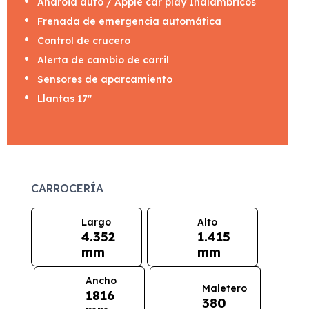
Android auto / Apple car play Inalambricos
Frenada de emergencia automática
Control de crucero
Alerta de cambio de carril
Sensores de aparcamiento
Llantas 17"
CARROCERÍA
Largo
Alto
4.352
1.415
mm
mm
Ancho
Maletero
1816
380