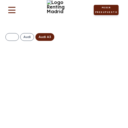
PEDIR
PRESUPUESTO
Audi
Audi A3
AUDI A3 Sportback
30 TFSI Advanced
S tronic
379€/Mes
Desde:
+ IVA
Gasolina
Automático
116cv
C