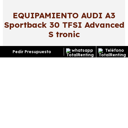
EQUIPAMIENTO AUDI A3
Sportback 30 TFSI Advanced
S tronic
Pedir Presupuesto
Exterior
Interior
Tecnología
Seguridad
Negro Brillante
Llantas 17"
Faros LED
Retrovisores color carroceria
¿Cómo funciona el renting?