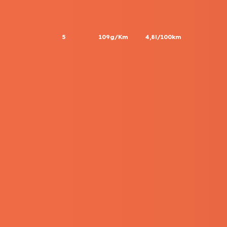
5
109g/Km
4,8l/100km