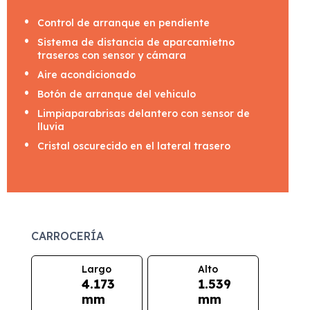
Control de arranque en pendiente
Sistema de distancia de aparcamietno
traseros con sensor y cámara
Aire acondicionado
Botón de arranque del vehiculo
Limpiaparabrisas delantero con sensor de
lluvia
Cristal oscurecido en el lateral trasero
CARROCERÍA
Largo
Alto
4.173
1.539
mm
mm