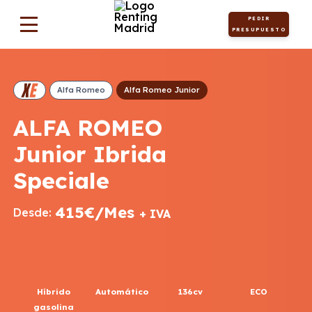
PEDIR
PRESUPUESTO
Alfa Romeo
Alfa Romeo Junior
ALFA ROMEO
Junior Ibrida
Speciale
415€/Mes
Desde:
+ IVA
Híbrido
Automático
136cv
ECO
gasolina