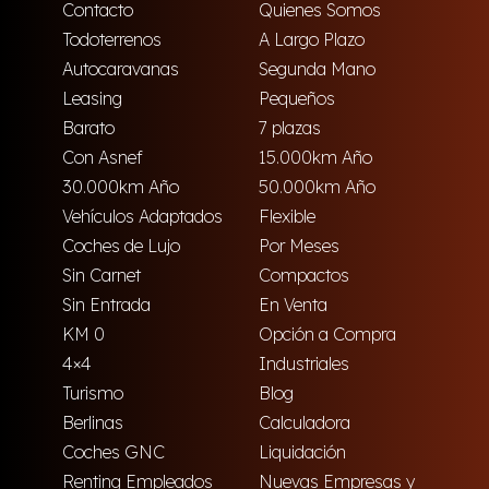
Contacto
Quienes Somos
Todoterrenos
A Largo Plazo
Autocaravanas
Segunda Mano
Leasing
Pequeños
Barato
7 plazas
Con Asnef
15.000km Año
30.000km Año
50.000km Año
Vehículos Adaptados
Flexible
Coches de Lujo
Por Meses
Sin Carnet
Compactos
Sin Entrada
En Venta
KM 0
Opción a Compra
4×4
Industriales
Turismo
Blog
Berlinas
Calculadora
Coches GNC
Liquidación
Renting Empleados
Nuevas Empresas y