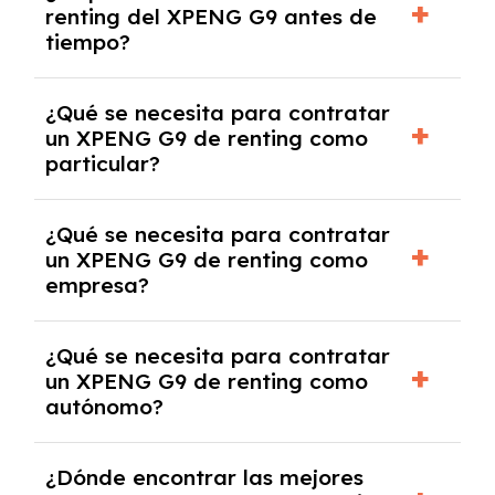
renting del XPENG G9 antes de
salvo en casos que lo exija el proveedor
tiempo?
debido al resultado del estudio de viabilidad
económica.
Generalmente, puedes rescindir el contrato,
¿Qué se necesita para contratar
pero puede haber penalizaciones por
un XPENG G9 de renting como
cancelación anticipada. Es importante revisar
particular?
las condiciones del contrato y hablar con un
experto que te asesore.
Se requiere DNI/NIE, justificante de ingresos
¿Qué se necesita para contratar
y, en algunos casos, una consulta de solvencia
un XPENG G9 de renting como
crediticia y un pago inicial.
empresa?
Necesitarás el CIF de la empresa,
¿Qué se necesita para contratar
documentación financiera y, en algunos
un XPENG G9 de renting como
casos, un informe de solvencia de la empresa
autónomo?
y un pago inicial.
Se necesita DNI/NIE, alta en el régimen de
¿Dónde encontrar las mejores
autónomos, justificante de ingresos y, en