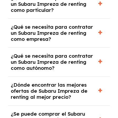
un Subaru Impreza de renting
cancelación anticipada. Es importante revisar
como particular?
las condiciones del contrato y hablar con un
experto que te asesore.
Se requiere DNI/NIE, justificante de ingresos
¿Qué se necesita para contratar
y, en algunos casos, una consulta de solvencia
un Subaru Impreza de renting
crediticia y un pago inicial.
como empresa?
Necesitarás el CIF de la empresa,
¿Qué se necesita para contratar
documentación financiera y, en algunos
un Subaru Impreza de renting
casos, un informe de solvencia de la empresa
como autónomo?
y un pago inicial.
Se necesita DNI/NIE, alta en el régimen de
¿Dónde encontrar las mejores
autónomos, justificante de ingresos y, en
ofertas de Subaru Impreza de
algunos casos, un informe fiscal y un pago
renting al mejor precio?
inicial.
En nuestra página web podrás encontrar las
¿Se puede comprar el Subaru
mejores ofertas de vehículos de renting con