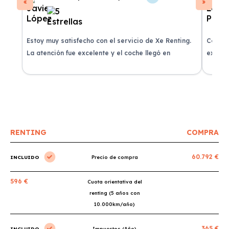
Estoy muy satisfecho con el servicio de Xe Renting.
Contra
La atención fue excelente y el coche llegó en
experie
perfectas condiciones.
recomi
RENTING
COMPRA
60.792 €
INCLUIDO
Precio de compra
596 €
Cuota orientativa del
renting (5 años con
10.000km/año)
365 €
INCLUIDO
Impuestos (Año)