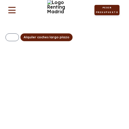
PEDIR
PRESUPUESTO
Alquiler coches largo plazo
OPEL Combo Cargo
L 650kg 1.5 S&S
297€/Mes
Desde:
+ IVA
Diésel
Manual
100cv
C