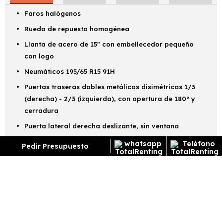
Faros halógenos
Rueda de repuesto homogénea
Llanta de acero de 15" con embellecedor pequeño
con logo
Neumáticos 195/65 R15 91H
Puertas traseras dobles metálicas disimétricas 1/3
(derecha) - 2/3 (izquierda), con apertura de 180° y
cerradura
Puerta lateral derecha deslizante, sin ventana
Retrovisores exteriores calefactados y abatibles
Pedir Presupuesto
manualmente
¿Cómo funciona el renting?