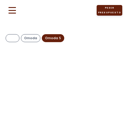
PEDIR
PRESUPUESTO
Omoda
Omoda 5
OMODA 5 MY25 –
PREMIUM 1.6 TGDI
145CV
(AUTOMÁTICO)
434€/Mes
Desde:
+ IVA