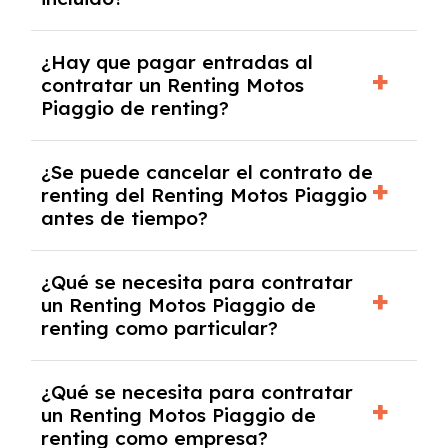
acordado.
Con el renting podrás disfrutar de un Renting
¿Hay que pagar entradas al
Motos Piaggio con el seguro a todo riesgo sin
contratar un Renting Motos
franquicia incluido dentro de las cuotas
Piaggio de renting?
mensuales.
No, con el renting tienes la ventaja de que no
¿Se puede cancelar el contrato de
tendrás que pagar ningún tipo de entrada
renting del Renting Motos Piaggio
salvo en casos que lo exija el proveedor
antes de tiempo?
debido al resultado del estudio de viabilidad
económica.
Generalmente, puedes rescindir el contrato,
¿Qué se necesita para contratar
pero puede haber penalizaciones por
un Renting Motos Piaggio de
cancelación anticipada. Es importante revisar
renting como particular?
las condiciones del contrato y hablar con un
experto que te asesore.
Se requiere DNI/NIE, justificante de ingresos
¿Qué se necesita para contratar
y, en algunos casos, una consulta de solvencia
un Renting Motos Piaggio de
crediticia y un pago inicial.
renting como empresa?