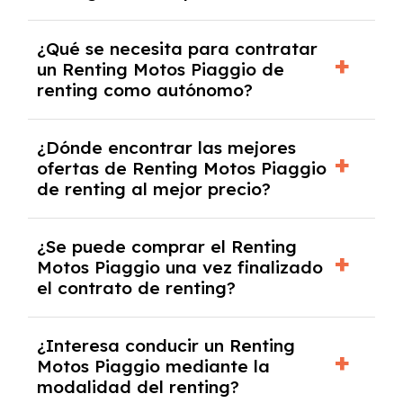
Necesitarás el CIF de la empresa,
¿Qué se necesita para contratar
documentación financiera y, en algunos
un Renting Motos Piaggio de
casos, un informe de solvencia de la empresa
renting como autónomo?
y un pago inicial.
Se necesita DNI/NIE, alta en el régimen de
¿Dónde encontrar las mejores
autónomos, justificante de ingresos y, en
ofertas de Renting Motos Piaggio
algunos casos, un informe fiscal y un pago
de renting al mejor precio?
inicial.
En nuestra página web podrás encontrar las
¿Se puede comprar el Renting
mejores ofertas de vehículos de renting con
Motos Piaggio una vez finalizado
todos los gastos incluidos y sin pagar
el contrato de renting?
entradas.
Sí, en algunos casos, al final del contrato de
¿Interesa conducir un Renting
renting se puede adquirir el coche. En este
Motos Piaggio mediante la
caso tendrán que analizar los años, la
modalidad del renting?
cantidad de kilómetros recorridos y el coste