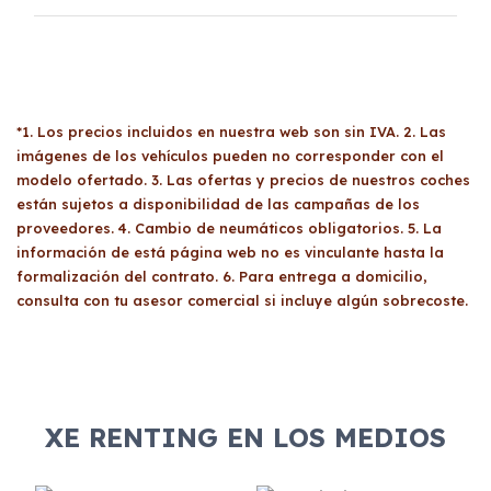
del mercado actual.
El renting puede ser ventajoso si prefieres una
cuota fija mensual, sin preocuparte de
mantenimiento, seguro o depreciación, y si te
gusta cambiar de coche cada pocos años.
*1. Los precios incluidos en nuestra web son sin IVA. 2. Las
imágenes de los vehículos pueden no corresponder con el
modelo ofertado. 3. Las ofertas y precios de nuestros coches
están sujetos a disponibilidad de las campañas de los
proveedores. 4. Cambio de neumáticos obligatorios. 5. La
información de está página web no es vinculante hasta la
formalización del contrato. 6. Para entrega a domicilio,
consulta con tu asesor comercial si incluye algún sobrecoste.
XE RENTING EN LOS MEDIOS