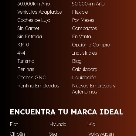
30.000km Año
50.000km Año
Vehículos Adaptados
Flexible
Coches de Lujo
Por Meses
Sin Carnet
Compactos
Sin Entrada
En Venta
KM 0
Opción a Compra
4×4
Industriales
Turismo
Blog
Berlinas
Calculadora
Coches GNC
Liquidación
Renting Empleados
Nuevas Empresas y
Autónomos
ENCUENTRA TU MARCA IDEAL
Fiat
Hyundai
Kia
Citroën
Seat
Volkswagen