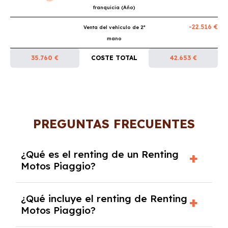
franquicia (Año)
-22.516 €
Venta del vehículo de 2ª
mano
35.760 €
COSTE TOTAL
42.653 €
PREGUNTAS FRECUENTES
¿Qué es el renting de un Renting
Motos Piaggio?
El renting de un Renting Motos Piaggio es un
¿Qué incluye el renting de Renting
contrato de alquiler a largo plazo en el que
Motos Piaggio?
pagas una cuota mensual fija por el uso del
coche durante un periodo determinado,