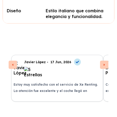
Diseño
Estilo italiano que combina
elegancia y funcionalidad.
Javier López -
17 Jun, 2026
Estoy muy satisfecho con el servicio de Xe Renting.
Contra
La atención fue excelente y el coche llegó en
experie
perfectas condiciones.
recomi