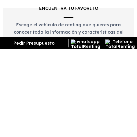
ENCUENTRA TU FAVORITO
Escoge el vehículo de renting que quieres para
conocer toda la información y características del
vehículo.
Pedir Presupuesto
CONTACTA CON NOSOTROS
Rellena el formulario de contacto, llámanos o
contacta con nosotros por whatsapp para informarte
de los trámites necesarios y resolver tus dudas