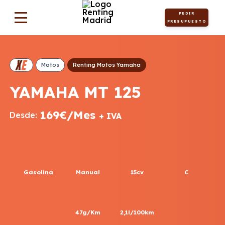
PEDIR
PRESUPUESTO
Motos
Renting Motos Yamaha
YAMAHA MT 125
169€/Mes
Desde:
+ IVA
Gasolina
Manual
15cv
C
47g/Km
2,1l/100km