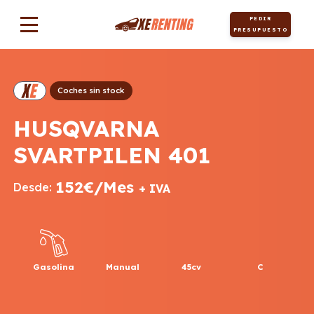
PEDIR
PRESUPUESTO
Coches sin stock
HUSQVARNA
SVARTPILEN 401
152€/Mes
Desde:
+ IVA
Gasolina
Manual
45cv
C