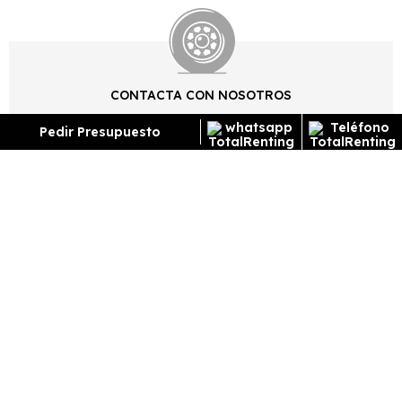
CONTACTA CON NOSOTROS
Pedir Presupuesto
Rellena el formulario de contacto, llámanos o
contacta con nosotros por whatsapp para informarte
de los trámites necesarios y resolver tus dudas
DISFRUTA TU VEHÍCULO
Una vez nos aportes la documentación para el