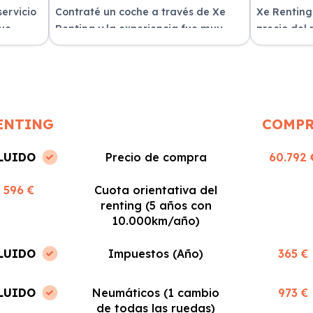
servicio
Contraté un coche a través de Xe
Xe Renting
fue
Renting y la experiencia fue muy
precio del
n
positiva. Fácil y rápido, ¡los
sin sorpres
recomiendo!
ENTING
COMP
LUIDO
Precio de compra
60.792 
596 €
Cuota orientativa del
renting (5 años con
10.000km/año)
LUIDO
Impuestos (Año)
365 €
LUIDO
Neumáticos (1 cambio
973 €
de todas las ruedas)