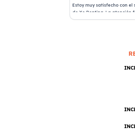
Estoy muy satisfecho con el 
de Xe Renting. La atención 
excelente y el coche llegó e
perfectas condiciones.
R
INC
INC
INC