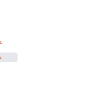
€
 €
€