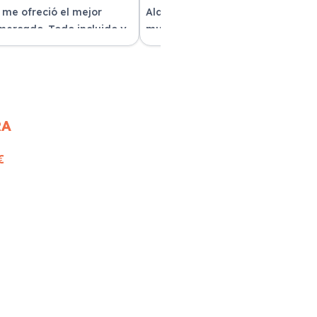
 me ofreció el mejor
Alquilar un coche con Xe Renting
 mercado. Todo incluido y
muy sencillo. Tienen una gran
as. ¡Excelente servicio!
variedad y el trato fue excepcion
RA
€