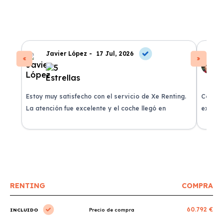
Javier López -
17 Jul, 2026
Estoy muy satisfecho con el servicio de Xe Renting.
Contra
La atención fue excelente y el coche llegó en
experie
perfectas condiciones.
recomi
RENTING
COMPRA
60.792 €
INCLUIDO
Precio de compra