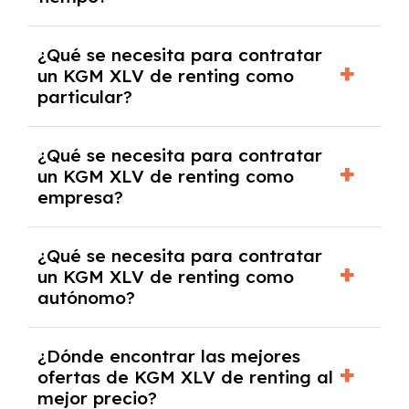
debido al resultado del estudio de viabilidad
económica.
Generalmente, puedes rescindir el contrato,
¿Qué se necesita para contratar
pero puede haber penalizaciones por
un KGM XLV de renting como
cancelación anticipada. Es importante revisar
particular?
las condiciones del contrato y hablar con un
experto que te asesore.
Se requiere DNI/NIE, justificante de ingresos
¿Qué se necesita para contratar
y, en algunos casos, una consulta de solvencia
un KGM XLV de renting como
crediticia y un pago inicial.
empresa?
Necesitarás el CIF de la empresa,
¿Qué se necesita para contratar
documentación financiera y, en algunos
un KGM XLV de renting como
casos, un informe de solvencia de la empresa
autónomo?
y un pago inicial.
Se necesita DNI/NIE, alta en el régimen de
¿Dónde encontrar las mejores
autónomos, justificante de ingresos y, en
ofertas de KGM XLV de renting al
algunos casos, un informe fiscal y un pago
mejor precio?
inicial.