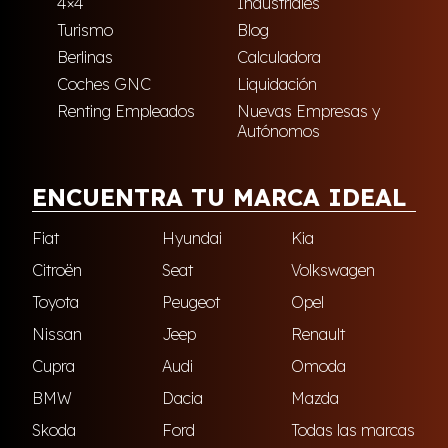
4×4
Industriales
Turismo
Blog
Berlinas
Calculadora
Coches GNC
Liquidación
Renting Empleados
Nuevas Empresas y
Autónomos
ENCUENTRA TU MARCA IDEAL
Fiat
Hyundai
Kia
Citroën
Seat
Volkswagen
Toyota
Peugeot
Opel
Nissan
Jeep
Renault
Cupra
Audi
Omoda
BMW
Dacia
Mazda
Skoda
Ford
Todas las marcas