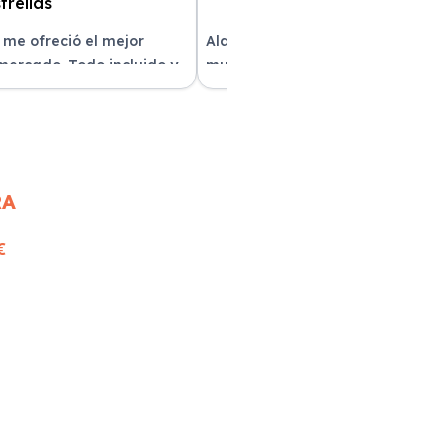
 me ofreció el mejor
Alquilar un coche con Xe Renting
 mercado. Todo incluido y
muy sencillo. Tienen una gran
as. ¡Excelente servicio!
variedad y el trato fue excepcion
RA
€