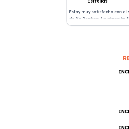
Estoy muy satisfecho con el 
de Xe Renting. La atención 
excelente y el coche llegó e
perfectas condiciones.
R
INC
INC
INC