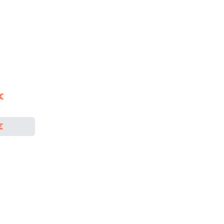
€
 €
€