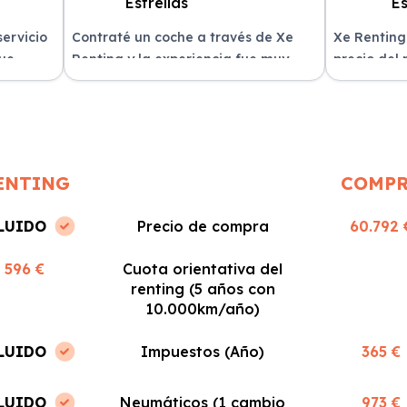
servicio
Contraté un coche a través de Xe
Xe Renting
fue
Renting y la experiencia fue muy
precio del
n
positiva. Fácil y rápido, ¡los
sin sorpres
recomiendo!
ENTING
COMP
LUIDO
Precio de compra
60.792 
596 €
Cuota orientativa del
renting (5 años con
10.000km/año)
LUIDO
Impuestos (Año)
365 €
LUIDO
Neumáticos (1 cambio
973 €