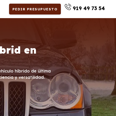
919 49 73 54
PEDIR PRESUPUESTO
brid en
hículo híbrido de última
encia y versatilidad.