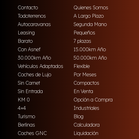
Contacto
Quienes Somos
Todoterrenos
A Largo Plazo
Autocaravanas
Segunda Mano
Leasing
Pequeños
Barato
7 plazas
Con Asnef
15.000km Año
30.000km Año
50.000km Año
Vehículos Adaptados
Flexible
Coches de Lujo
Por Meses
Sin Carnet
Compactos
Sin Entrada
En Venta
KM 0
Opción a Compra
4×4
Industriales
Turismo
Blog
Berlinas
Calculadora
Coches GNC
Liquidación