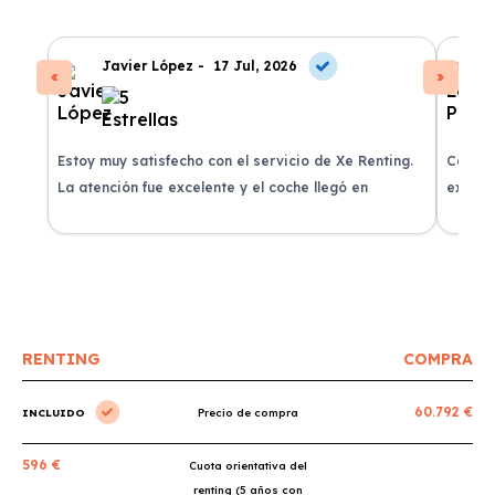
Javier López -
17 Jul, 2026
Estoy muy satisfecho con el servicio de Xe Renting.
Contra
La atención fue excelente y el coche llegó en
experie
perfectas condiciones.
recomi
RENTING
COMPRA
60.792 €
INCLUIDO
Precio de compra
596 €
Cuota orientativa del
renting (5 años con