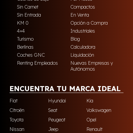
Sin Carnet
Compactos
Sin Entrada
En Venta
KM 0
Opción a Compra
4×4
Industriales
Turismo
Blog
Berlinas
Calculadora
Coches GNC
Liquidación
Renting Empleados
Nuevas Empresas y
Autónomos
ENCUENTRA TU MARCA IDEAL
Fiat
Hyundai
Kia
Citroën
Seat
Volkswagen
Toyota
Peugeot
Opel
Nissan
Jeep
Renault