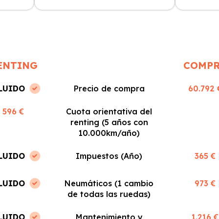
n
positiva. Fácil y rápido, ¡los
sin sorpres
recomiendo!
ENTING
COMP
LUIDO
Precio de compra
60.792 
596 €
Cuota orientativa del
renting (5 años con
10.000km/año)
LUIDO
Impuestos (Año)
365 €
LUIDO
Neumáticos (1 cambio
973 €
de todas las ruedas)
LUIDO
Mantenimiento y
1.216 €