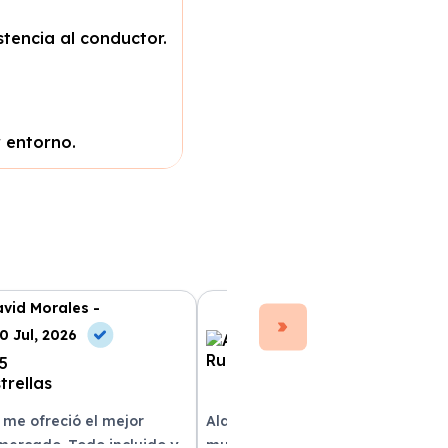
tencia al conductor.
 entorno.
vid Morales -
Ana Ruiz -
0 Jul, 2026
10 Jul, 2026
 me ofreció el mejor
Alquilar un coche con Xe Renting
 mercado. Todo incluido y
muy sencillo. Tienen una gran