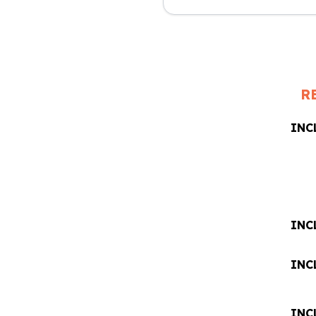
excelente y el coche llegó e
perfectas condiciones.
R
INC
INC
INC
INC