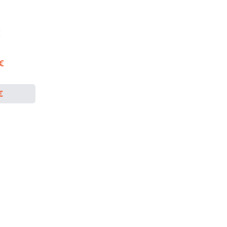
€
 €
€