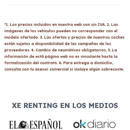
y personal para evaluar la viabilidad
económica del solicitante. Las empresas
Para contratar un
renting económico
, no hay
deben presentar documentación como el CIF
una edad mínima específica, pero los
y balances, los autónomos el acta censal y la
*1. Los precios incluidos en nuestra web son sin IVA. 2. Las
particulares deben ser mayores de edad y
renta, y los particulares su DNI y nómina. Una
imágenes de los vehículos pueden no corresponder con el
cumplir con los requisitos de solvencia
vez aprobada la solicitud, se firma el contrato
modelo ofertado. 3. Las ofertas y precios de nuestros coches
económica y no estar en listas de morosidad.
y se abona la primera cuota mensual para
están sujetos a disponibilidad de las campañas de los
La evaluación de la aptitud la realiza el
proveedores. 4. Cambio de neumáticos obligatorios. 5. La
comenzar a disfrutar del vehículo.
departamento de riesgos de cada proveedor.
información de está página web no es vinculante hasta la
formalización del contrato. 6. Para entrega a domicilio,
consulta con tu asesor comercial si incluye algún sobrecoste.
XE RENTING EN LOS MEDIOS