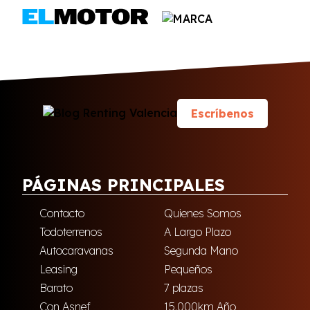
Escríbenos
PÁGINAS PRINCIPALES
Contacto
Quienes Somos
Todoterrenos
A Largo Plazo
Autocaravanas
Segunda Mano
Leasing
Pequeños
Barato
7 plazas
Con Asnef
15.000km Año