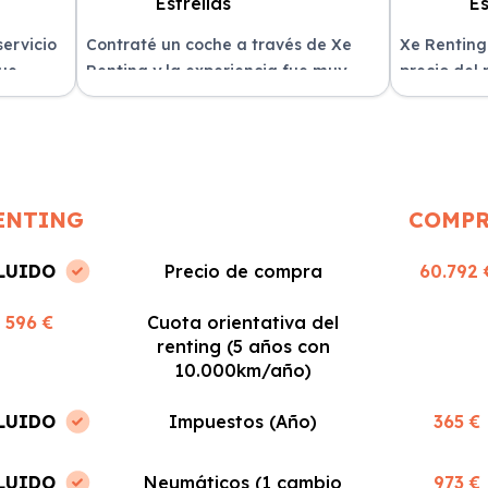
servicio
Contraté un coche a través de Xe
Xe Renting
fue
Renting y la experiencia fue muy
precio del
n
positiva. Fácil y rápido, ¡los
sin sorpres
recomiendo!
ENTING
COMP
LUIDO
Precio de compra
60.792 
596 €
Cuota orientativa del
renting (5 años con
10.000km/año)
LUIDO
Impuestos (Año)
365 €
LUIDO
Neumáticos (1 cambio
973 €