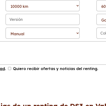
dad
.
Quiero recibir ofertas y noticias del renting.
jas de un renting de DS3 en Va