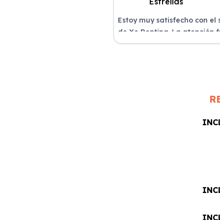
Estoy muy satisfecho con el 
de Xe Renting. La atención 
excelente y el coche llegó e
perfectas condiciones.
R
INC
INC
INC