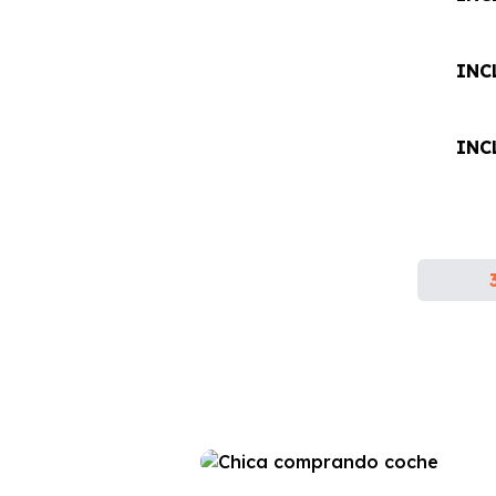
INC
INC