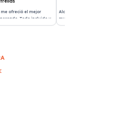
 me ofreció el mejor
Alquilar un coche con Xe Renting
 mercado. Todo incluido y
muy sencillo. Tienen una gran
as. ¡Excelente servicio!
variedad y el trato fue excepcion
RA
€