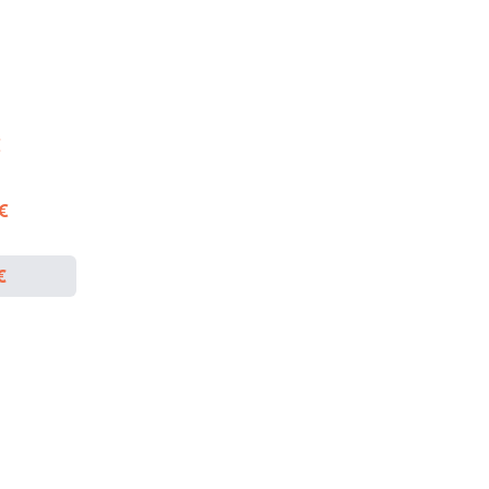
€
 €
€