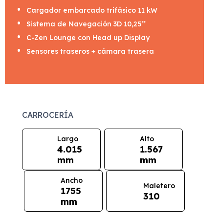
Cargador embarcado trifásico 11 kW
Sistema de Navegación 3D 10,25’’
C-Zen Lounge con Head up Display
Sensores traseros + cámara trasera
CARROCERÍA
Largo
Alto
4.015
1.567
mm
mm
Ancho
Maletero
1755
310
mm