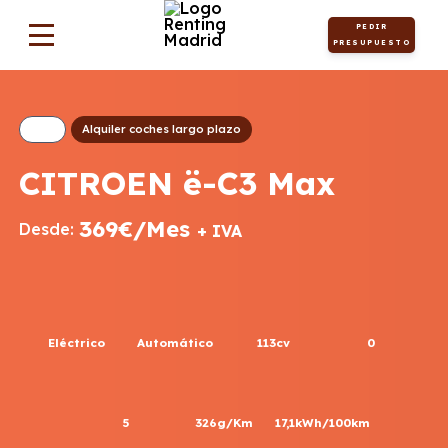
PEDIR
PRESUPUESTO
Alquiler coches largo plazo
CITROEN ë-C3 Max
369€/Mes
Desde:
+ IVA
Eléctrico
Automático
113cv
0
5
326g/Km
17,1kWh/100km