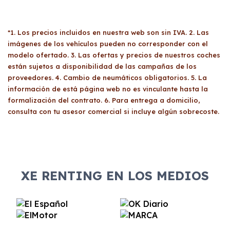
de la renta del último ejercicio, el resumen
No hay una
edad mínima
específica para
del IVA del año anterior, los trimestres del
contratar un
renting económico
; sin embargo,
IVA del año en curso
y un
recibo bancario
*1. Los precios incluidos en nuestra web son sin IVA. 2. Las
se requiere que los conductores individuales
con IBAN y titular
. También se requiere el
DNI
imágenes de los vehículos pueden no corresponder con el
posean un
carné de conducir válido
y sean
del titular y el carnet de conducir
por ambas
modelo ofertado. 3. Las ofertas y precios de nuestros coches
mayores de 18 años
. Adicionalmente, se
caras.
están sujetos a disponibilidad de las campañas de los
evalúa la solvencia económica y la viabilidad
proveedores. 4. Cambio de neumáticos obligatorios. 5. La
del contrato.
información de está página web no es vinculante hasta la
formalización del contrato. 6. Para entrega a domicilio,
consulta con tu asesor comercial si incluye algún sobrecoste.
XE RENTING EN LOS MEDIOS