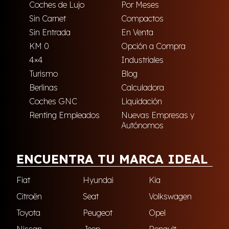
Coches de Lujo
Por Meses
Sin Carnet
Compactos
Sin Entrada
En Venta
KM 0
Opción a Compra
4×4
Industriales
Turismo
Blog
Berlinas
Calculadora
Coches GNC
Liquidación
Renting Empleados
Nuevas Empresas y
Autónomos
ENCUENTRA TU MARCA IDEAL
Fiat
Hyundai
Kia
Citroën
Seat
Volkswagen
Toyota
Peugeot
Opel